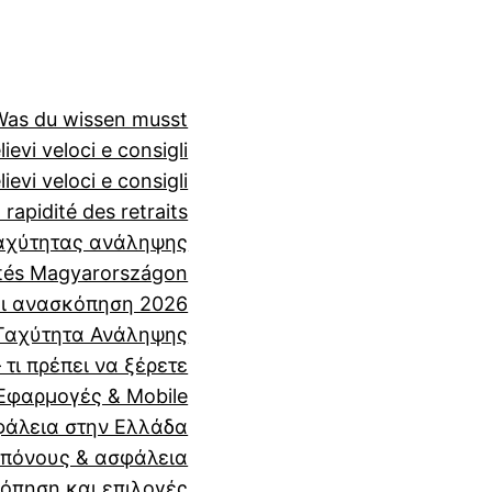
 Was du wissen musst
evi veloci e consigli
evi veloci e consigli
apidité des retraits
ταχύτητας ανάληψης
zetés Magyarországon
αι ανασκόπηση 2026
 Ταχύτητα Ανάληψης
τι πρέπει να ξέρετε
 Εφαρμογές & Mobile
φάλεια στην Ελλάδα
 μπόνους & ασφάλεια
κόπηση και επιλογές