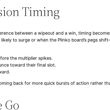
ision Timing
rence between a wipeout and a win, timing becomes a s
ikely to surge or when the Plinko board’s pegs shift—
ore the multiplier spikes.
unce toward their final slot.
ward.
oming back for more quick bursts of action rather tha
e Go