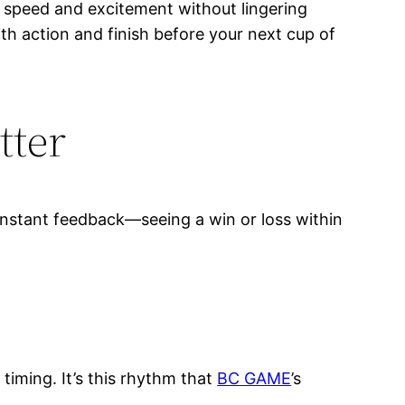
s speed and excitement without lingering
th action and finish before your next cup of
tter
instant feedback—seeing a win or loss within
timing. It’s this rhythm that
BC GAME
’s