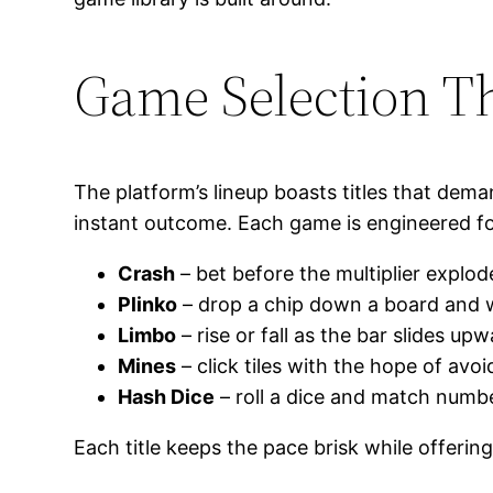
Game Selection Th
The platform’s lineup boasts titles that dema
instant outcome. Each game is engineered for
Crash
– bet before the multiplier explod
Plinko
– drop a chip down a board and wa
Limbo
– rise or fall as the bar slides upw
Mines
– click tiles with the hope of av
Hash Dice
– roll a dice and match numbe
Each title keeps the pace brisk while offering