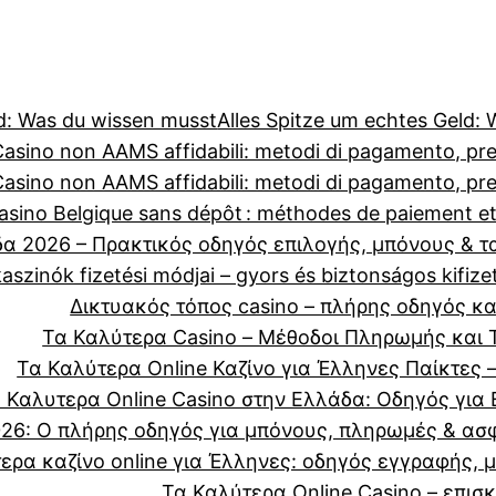
ld: Was du wissen musst
Alles Spitze um echtes Geld:
asino non AAMS affidabili: metodi di pagamento, preli
asino non AAMS affidabili: metodi di pagamento, preli
asino Belgique sans dépôt : méthodes de paiement et r
δα 2026 – Πρακτικός οδηγός επιλογής, μπόνους & 
kaszinók fizetési módjai – gyors és biztonságos kifi
Δικτυακός τόπος casino – πλήρης οδηγός κ
Τα Καλύτερα Casino – Μέθοδοι Πληρωμής και
Τα Καλύτερα Online Καζίνο για Έλληνες Παίκτες – 
 Καλυτερα Online Casino στην Ελλάδα: Οδηγός για
026: Ο πλήρης οδηγός για μπόνους, πληρωμές & ασ
ερα καζίνο online για Έλληνες: οδηγός εγγραφής,
Τα Καλύτερα Online Casino – επισ