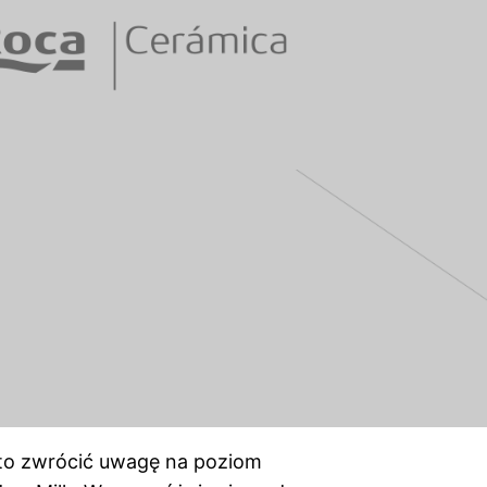
rto zwrócić uwagę na poziom