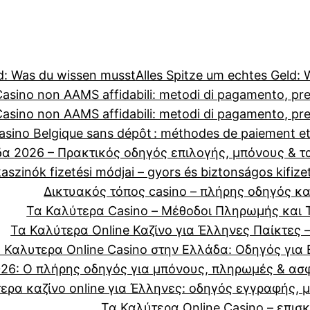
ld: Was du wissen musst
Alles Spitze um echtes Geld:
asino non AAMS affidabili: metodi di pagamento, preli
asino non AAMS affidabili: metodi di pagamento, preli
asino Belgique sans dépôt : méthodes de paiement et r
δα 2026 – Πρακτικός οδηγός επιλογής, μπόνους & 
kaszinók fizetési módjai – gyors és biztonságos kifi
Δικτυακός τόπος casino – πλήρης οδηγός κ
Τα Καλύτερα Casino – Μέθοδοι Πληρωμής και
Τα Καλύτερα Online Καζίνο για Έλληνες Παίκτες – 
 Καλυτερα Online Casino στην Ελλάδα: Οδηγός για
026: Ο πλήρης οδηγός για μπόνους, πληρωμές & ασ
ερα καζίνο online για Έλληνες: οδηγός εγγραφής,
Τα Καλύτερα Online Casino – επισ