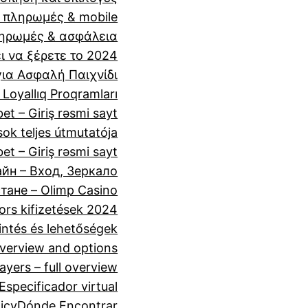
, πληρωμές & mobile
ληρωμές & ασφάλεια
ι να ξέρετε το 2024
για Ασφαλή Παιχνίδι
Loyallıq Proqramları
t – Giriş rəsmi sayt
ok teljes útmutatója
t – Giriş rəsmi sayt
айн – Вход, Зеркало
ане – Olimp Casino
ors kifizetések 2024
intés és lehetőségek
verview and options
ayers – full overview
Especificador virtual
icy
Dónde Encontrar