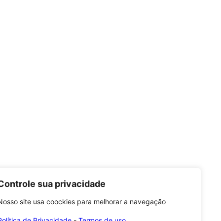
Controle sua privacidade
Nosso site usa coockies para melhorar a navegação
Política de Privacidade
-
Termos de uso