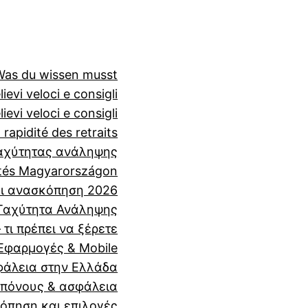
 Was du wissen musst
evi veloci e consigli
evi veloci e consigli
apidité des retraits
ταχύτητας ανάληψης
zetés Magyarországon
αι ανασκόπηση 2026
 Ταχύτητα Ανάληψης
τι πρέπει να ξέρετε
 Εφαρμογές & Mobile
φάλεια στην Ελλάδα
 μπόνους & ασφάλεια
κόπηση και επιλογές