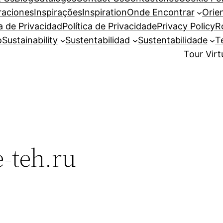
raciones
Inspirações
Inspiration
Onde Encontrar
Orie
ca de Privacidad
Política de Privacidade
Privacy Policy
R
o
Sustainability
Sustentabilidad
Sustentabilidade
T
Tour Virt
e-teh.ru