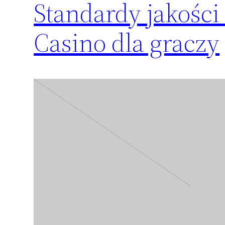
Standardy jakośc
Casino dla graczy