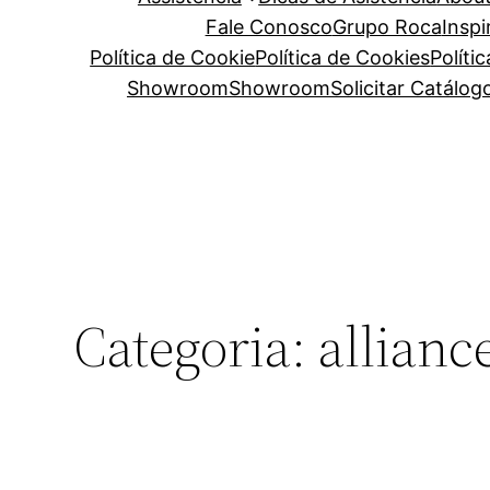
Fale Conosco
Grupo Roca
Inspi
Política de Cookie
Política de Cookies
Políti
Showroom
Showroom
Solicitar Catálog
Categoria:
allianc