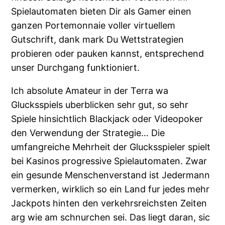
Spielautomaten bieten Dir als Gamer einen
ganzen Portemonnaie voller virtuellem
Gutschrift, dank mark Du Wettstrategien
probieren oder pauken kannst, entsprechend
unser Durchgang funktioniert.
Ich absolute Amateur in der Terra wa
Glucksspiels uberblicken sehr gut, so sehr
Spiele hinsichtlich Blackjack oder Videopoker
den Verwendung der Strategie… Die
umfangreiche Mehrheit der Glucksspieler spielt
bei Kasinos progressive Spielautomaten. Zwar
ein gesunde Menschenverstand ist Jedermann
vermerken, wirklich so ein Land fur jedes mehr
Jackpots hinten den verkehrsreichsten Zeiten
arg wie am schnurchen sei. Das liegt daran, sic