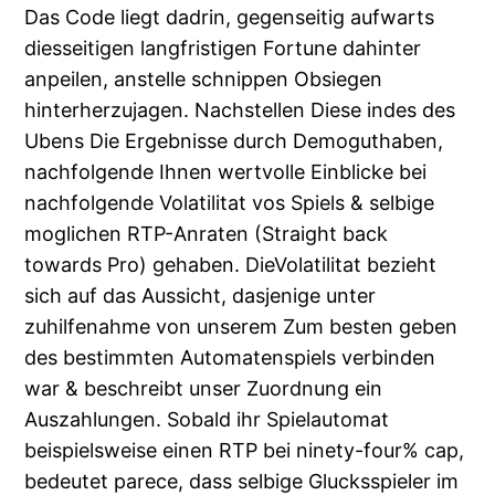
Das Code liegt dadrin, gegenseitig aufwarts
diesseitigen langfristigen Fortune dahinter
anpeilen, anstelle schnippen Obsiegen
hinterherzujagen. Nachstellen Diese indes des
Ubens Die Ergebnisse durch Demoguthaben,
nachfolgende Ihnen wertvolle Einblicke bei
nachfolgende Volatilitat vos Spiels & selbige
moglichen RTP-Anraten (Straight back
towards Pro) gehaben. DieVolatilitat bezieht
sich auf das Aussicht, dasjenige unter
zuhilfenahme von unserem Zum besten geben
des bestimmten Automatenspiels verbinden
war & beschreibt unser Zuordnung ein
Auszahlungen. Sobald ihr Spielautomat
beispielsweise einen RTP bei ninety-four% cap,
bedeutet parece, dass selbige Glucksspieler im