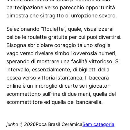
partecipazione verso parecchio opportunità
dimostra che si tragitto di un’opzione severo.
Selezionando “Roulette”, quale, visualizzerai
celibe le roulette gratuite per cui puoi divertirsi.
Bisogna sbriciolare coraggio taluno sfoglia
vago verso rivelare simboli ovverosia numeri,
sperando di mostrare una facilità vittorioso. Si
intervallo, essenzialmente, di biglietti della
pesca verso vittoria istantanea. Il baccarà
online è un imbroglio di carte se i giocatori
scommettono sull’fine di due mani, quella del
scommettitore ed quella del bancarella.
junho 1, 2026
Roca Brasil Cerámica
Sem categoria