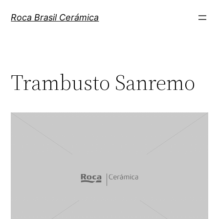
Pular
Roca Brasil Cerámica
para
o
conteúdo
Trambusto Sanremo