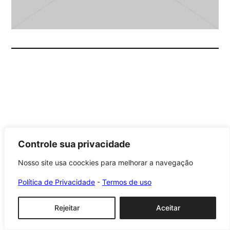
Crowngreen
Crowngreen
Crowngreen casino
Hero Spin
Herospin Italia
Herospin
Herospin
Controle sua privacidade
Roca Brasil Cerámica
Orgulhosamente feito com
WordPress
Nosso site usa coockies para melhorar a navegação
Política de Privacidade
-
Termos de uso
Rejeitar
Aceitar