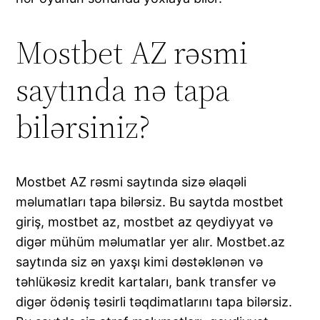
Mostbet AZ rəsmi
saytında nə tapa
bilərsiniz?
Mostbet AZ rəsmi saytında sizə əlaqəli
məlumatları tapa bilərsiz. Bu saytda mostbet
giriş, mostbet az, mostbet az qeydiyyat və
digər mühüm məlumatlar yer alır. Mostbet.az
saytında siz ən yaxşı kimi dəstəklənən və
təhlükəsiz kredit kartaları, bank transfer və
digər ödəniş təsirli təqdimatlarını tapa bilərsiz.