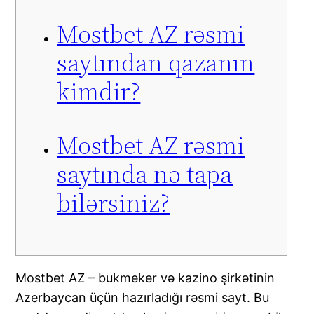
Mostbet AZ rəsmi
saytından qazanın
kimdir?
Mostbet AZ rəsmi
saytında nə tapa
bilərsiniz?
Mostbet AZ – bukmeker və kazino şirkətinin
Azerbaycan üçün hazırladığı rəsmi sayt. Bu