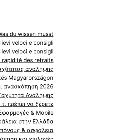
 Was du wissen musst
evi veloci e consigli
evi veloci e consigli
apidité des retraits
ταχύτητας ανάληψης
zetés Magyarországon
αι ανασκόπηση 2026
 Ταχύτητα Ανάληψης
τι πρέπει να ξέρετε
 Εφαρμογές & Mobile
φάλεια στην Ελλάδα
 μπόνους & ασφάλεια
κόπηση και επιλογές