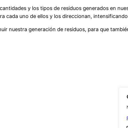
cantidades y los tipos de residuos generados en nu
 cada uno de ellos y los direccionan, intensificando s
ir nuestra generación de residuos, para que también