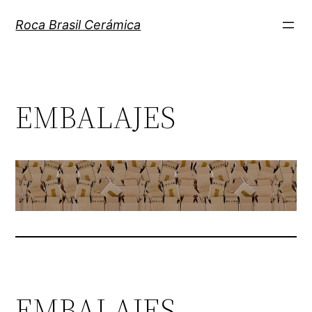
Pular
Roca Brasil Cerámica
para
o
conteúdo
EMBALAJES
EMBALAJES