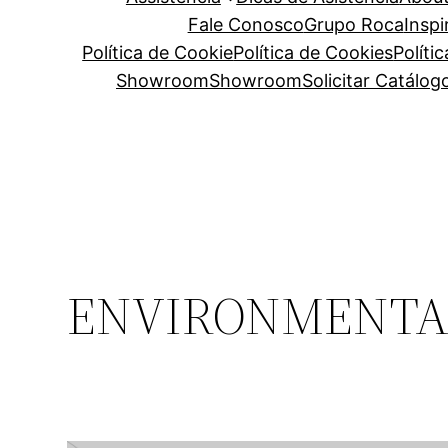
Fale Conosco
Grupo Roca
Inspi
Política de Cookie
Política de Cookies
Políti
Showroom
Showroom
Solicitar Catálog
ENVIRONMENTA