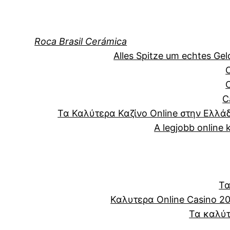
Pular
para
o
Roca Brasil Cerámica
conteúdo
Alles Spitze um echtes Ge
C
C
C
Τα Καλύτερα Καζίνο Online στην Ελλά
A legjobb online 
Τα
Καλυτερα Online Casino 2
Τα καλύτ