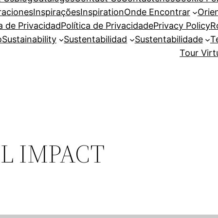
raciones
Inspirações
Inspiration
Onde Encontrar
Orie
ca de Privacidad
Política de Privacidade
Privacy Policy
R
o
Sustainability
Sustentabilidad
Sustentabilidade
T
Tour Virt
L IMPACT