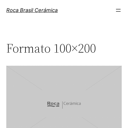
Pular
Roca Brasil Cerámica
para
o
conteúdo
Formato 100×200