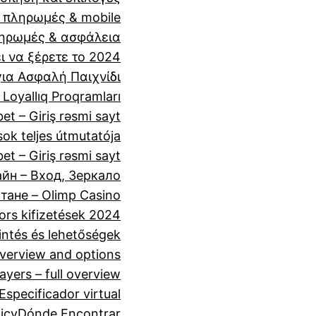
, πληρωμές & mobile
ληρωμές & ασφάλεια
ι να ξέρετε το 2024
για Ασφαλή Παιχνίδι
Loyallıq Proqramları
t – Giriş rəsmi sayt
ok teljes útmutatója
t – Giriş rəsmi sayt
айн – Вход, Зеркало
ане – Olimp Casino
ors kifizetések 2024
intés és lehetőségek
verview and options
ayers – full overview
Especificador virtual
icy
Dónde Encontrar