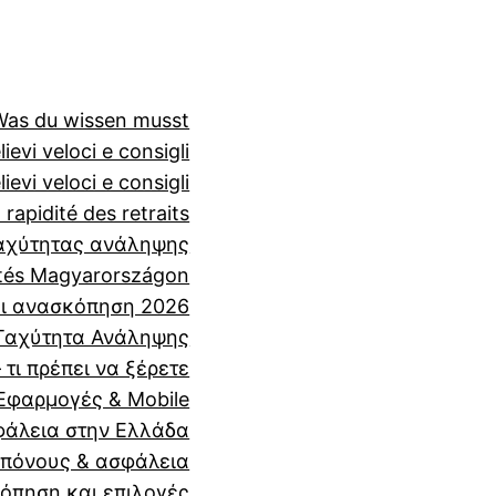
 Was du wissen musst
evi veloci e consigli
evi veloci e consigli
apidité des retraits
ταχύτητας ανάληψης
zetés Magyarországon
αι ανασκόπηση 2026
 Ταχύτητα Ανάληψης
τι πρέπει να ξέρετε
 Εφαρμογές & Mobile
φάλεια στην Ελλάδα
 μπόνους & ασφάλεια
κόπηση και επιλογές