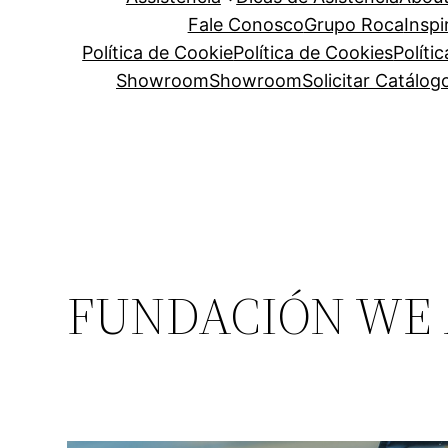
Fale Conosco
Grupo Roca
Inspi
Política de Cookie
Política de Cookies
Políti
Showroom
Showroom
Solicitar Catálog
FUNDACIÓN WE 