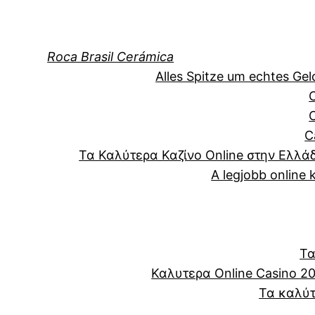
Pular
para
o
Roca Brasil Cerámica
conteúdo
Alles Spitze um echtes Ge
C
C
C
Τα Καλύτερα Καζίνο Online στην Ελλά
A legjobb online 
Τα
Καλυτερα Online Casino 2
Τα καλύτ