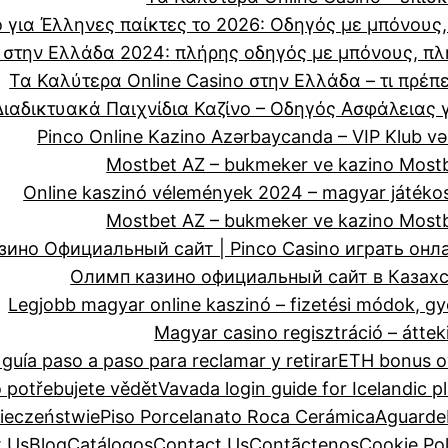
o για Έλληνες παίκτες το 2026: Οδηγός με μπόνους
o στην Ελλάδα 2024: πλήρης οδηγός με μπόνους, π
Τα Καλύτερα Online Casino στην Ελλάδα – τι πρέπε
Διαδικτυακά Παιχνίδια Καζίνο – Οδηγός Ασφάλειας 
Pinco Online Kazino Azərbaycanda – VIP Klub və 
Mostbet AZ – bukmeker ve kazino Mostbe
Online kaszinó vélemények 2024 – magyar játékos
Mostbet AZ – bukmeker ve kazino Mostbe
зино Официальный сайт | Pinco Casino играть онл
Олимп казино официальный сайт в Казахст
Legjobb magyar online kaszinó – fizetési módok, gy
Magyar casino regisztráció – áttek
uía paso a paso para reclamar y retirar​
ETH bonus o
o potřebujete vědět
Vavada login guide for Icelandic pl
ieczeństwie
Piso Porcelanato Roca Cerámica
Aguarde
 Us
Blog
Catálogos
Contact Us
Contãctenos
Cookie Pol