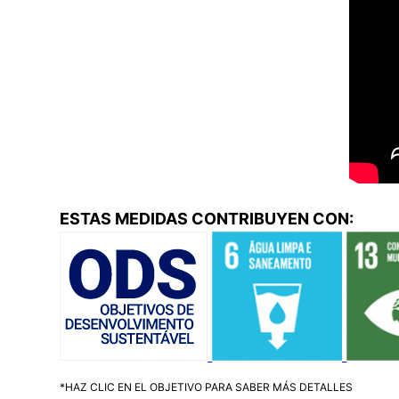
ESTAS MEDIDAS CONTRIBUYEN CON:
*HAZ CLIC EN EL OBJETIVO PARA SABER MÁS DETALLES