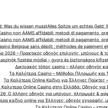
ld: Was du wissen musst
Alles Spitze um echtes Geld:
asino non AAMS affidabili: metodi di pagamento, preli
asino non AAMS affidabili: metodi di pagamento, preli
asino Belgique sans dépôt : méthodes de paiement et r
δα 2026 – Πρακτικός οδηγός επιλογής, μπόνους & 
kaszinók fizetési módjai – gyors és biztonságos kifi
Δικτυακός τόπος casino – πλήρης οδηγός κ
Τα Καλύτερα Casino – Μέθοδοι Πληρωμής και
Τα Καλύτερα Online Καζίνο για Έλληνες Παίκτες – 
 Καλυτερα Online Casino στην Ελλάδα: Οδηγός για
026: Ο πλήρης οδηγός για μπόνους, πληρωμές & ασ
ερα καζίνο online για Έλληνες: οδηγός εγγραφής,
Τα Καλύτερα Online Casino – επισ