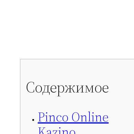
Содержимое
Pinco Online
Kazino