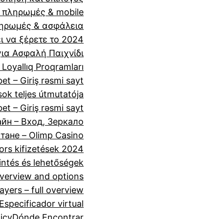
, πληρωμές & mobile
ληρωμές & ασφάλεια
ι να ξέρετε το 2024
για Ασφαλή Παιχνίδι
Loyallıq Proqramları
t – Giriş rəsmi sayt
ok teljes útmutatója
t – Giriş rəsmi sayt
айн – Вход, Зеркало
ане – Olimp Casino
ors kifizetések 2024
intés és lehetőségek
verview and options
ayers – full overview
Especificador virtual
icy
Dónde Encontrar