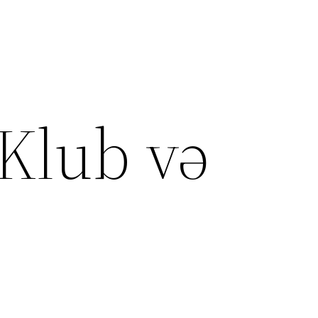
Klub və