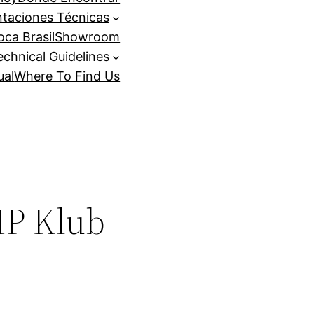
ntaciones Técnicas
oca Brasil
Showroom
echnical Guidelines
ual
Where To Find Us
IP Klub