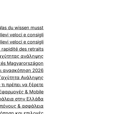
 Was du wissen musst
evi veloci e consigli
evi veloci e consigli
apidité des retraits
ταχύτητας ανάληψης
zetés Magyarországon
αι ανασκόπηση 2026
 Ταχύτητα Ανάληψης
τι πρέπει να ξέρετε
 Εφαρμογές & Mobile
φάλεια στην Ελλάδα
 μπόνους & ασφάλεια
κόπηση και επιλογές