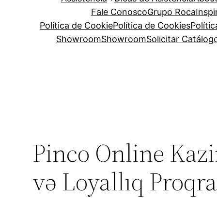
Fale Conosco
Grupo Roca
Inspi
Política de Cookie
Política de Cookies
Políti
Showroom
Showroom
Solicitar Catálog
Pinco Online Kaz
və Loyallıq Proqr