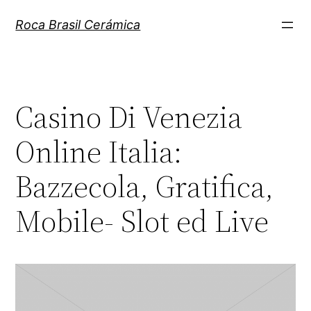
Pular
Roca Brasil Cerámica
para
o
conteúdo
Casino Di Venezia
Online Italia:
Bazzecola, Gratifica,
Mobile- Slot ed Live