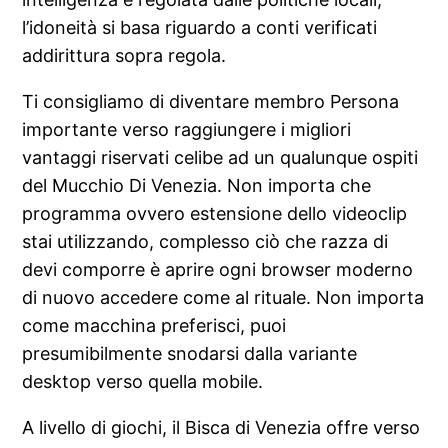
l’idoneità si basa riguardo a conti verificati
addirittura sopra regola.
Ti consigliamo di diventare membro Persona
importante verso raggiungere i migliori
vantaggi riservati celibe ad un qualunque ospiti
del Mucchio Di Venezia. Non importa che
programma ovvero estensione dello videoclip
stai utilizzando, complesso ciò che razza di
devi comporre è aprire ogni browser moderno
di nuovo accedere come al rituale. Non importa
come macchina preferisci, puoi
presumibilmente snodarsi dalla variante
desktop verso quella mobile.
A livello di giochi, il Bisca di Venezia offre verso