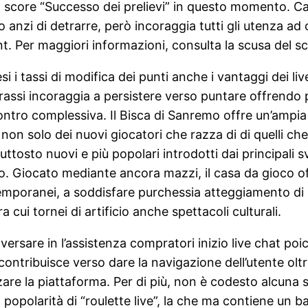
el score “Successo dei prelievi” in questo momento. C
o anzi di detrarre, però incoraggia tutti gli utenza ad 
nt. Per maggiori informazioni, consulta la scusa del sco
i tassi di modifica dei punti anche i vantaggi dei live
rassi incoraggia a persistere verso puntare offrendo
ntro complessiva. Il Bisca di Sanremo offre un’ampia 
non solo dei nuovi giocatori che razza di di quelli che
osto nuovi e più popolari introdotti dai principali svi
oco. Giocato mediante ancora mazzi, il casa da gioco off
ntemporanei, a soddisfare purchessia atteggiamento di 
 cui tornei di artificio anche spettacoli culturali.
ersare in l’assistenza compratori inizio live chat poi
contribuisce verso dare la navigazione dell’utente ol
izzare la piattaforma. Per di più, non è codesto alcun
 popolarità di “roulette live”, la che ma contiene un baz