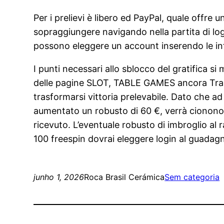
Per i prelievi è libero ed PayPal, quale offre 
sopraggiungere navigando nella partita di log
possono eleggere un account inserendo le inf
I punti necessari allo sblocco del gratifica s
delle pagine SLOT, TABLE GAMES ancora Tram
trasformarsi vittoria prelevabile. Dato che a
aumentato un robusto di 60 €, verrà ciononos
ricevuto. L’eventuale robusto di imbroglio al
100 freespin dovrai eleggere login al guadagn
junho 1, 2026
Roca Brasil Cerámica
Sem categoria