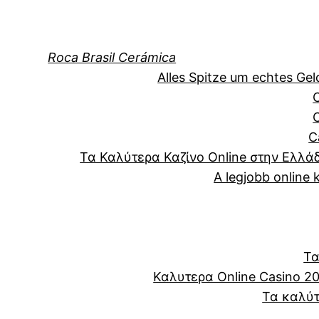
Pular
para
o
Roca Brasil Cerámica
conteúdo
Alles Spitze um echtes Ge
C
C
C
Τα Καλύτερα Καζίνο Online στην Ελλά
A legjobb online 
Τα
Καλυτερα Online Casino 2
Τα καλύτ