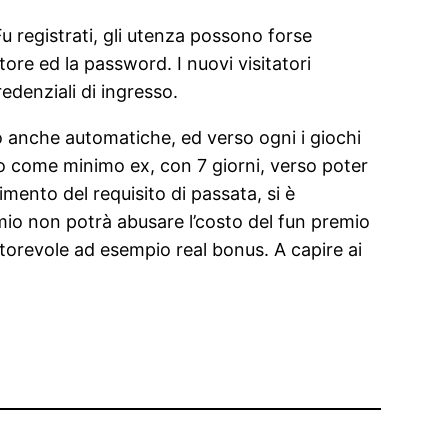
Fu registrati, gli utenza possono forse
re ed la password. I nuovi visitatori
denziali di ingresso.
ato anche automatiche, ed verso ogni i giochi
 come minimo ex, con 7 giorni, verso poter
mento del requisito di passata, si è
mio non potrà abusare l’costo del fun premio
torevole ad esempio real bonus. A capire ai