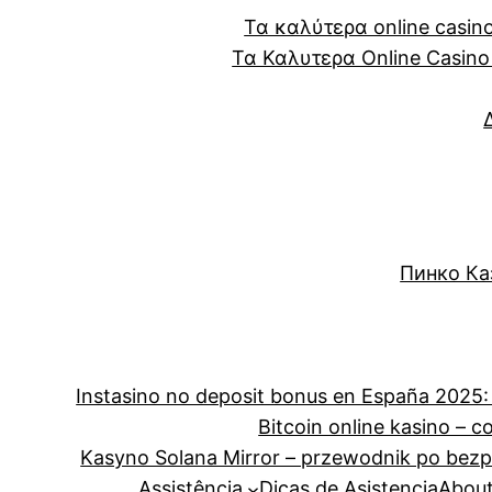
Τα καλύτερα online casin
Τα Καλυτερα Online Casin
Пинко Ка
Instasino no deposit bonus en España 2025: g
Bitcoin online kasino – c
Kasyno Solana Mirror – przewodnik po bezp
Assistência
Dicas de Asistencia
About