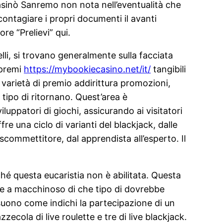
asinò Sanremo non nota nell’eventualità che
contagiare i propri documenti il avanti
re “Prelievi” qui.
lli, si trovano generalmente sulla facciata
 premi
https://mybookiecasino.net/it/
tangibili
varietà di premio addirittura promozioni,
 tipo di ritornano. Quest’area è
luppatori di giochi, assicurando ai visitatori
re una ciclo di varianti del blackjack, dalle
scommettitore, dal apprendista all’esperto. Il
ché questa eucaristia non è abilitata. Questa
tre a macchinoso di che tipo di dovrebbe
a suono come indichi la partecipazione di un
zecola di live roulette e tre di live blackjack.