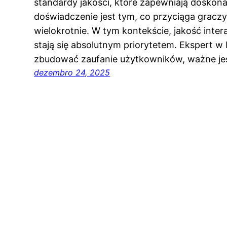
standardy jakości, które zapewniają doskona
doświadczenie jest tym, co przyciąga graczy 
wielokrotnie. W tym kontekście, jakość intera
stają się absolutnym priorytetem. Ekspert w 
zbudować zaufanie użytkowników, ważne jes
dezembro 24, 2025