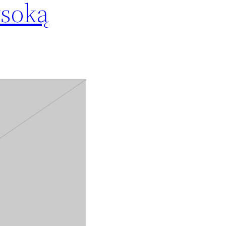
ysoką