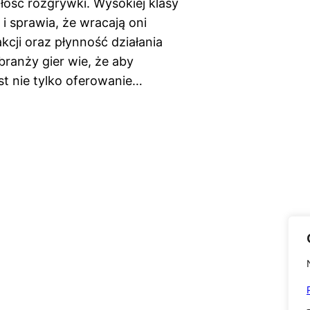
łość rozgrywki. Wysokiej klasy
i sprawia, że wracają oni
kcji oraz płynność działania
branży gier wie, że aby
t nie tylko oferowanie…