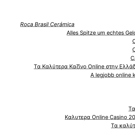
Pular
para
o
Roca Brasil Cerámica
conteúdo
Alles Spitze um echtes Ge
C
C
C
Τα Καλύτερα Καζίνο Online στην Ελλά
A legjobb online 
Τα
Καλυτερα Online Casino 2
Τα καλύτ