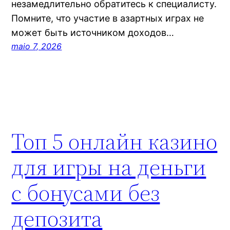
незамедлительно обратитесь к специалисту.
Помните, что участие в азартных играх не
может быть источником доходов…
maio 7, 2026
Топ 5 онлайн казино
для игры на деньги
с бонусами без
депозита