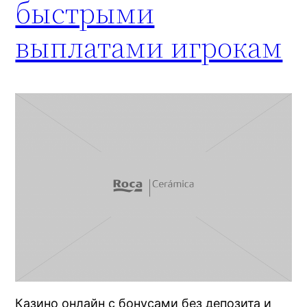
быстрыми
выплатами игрокам
Казино онлайн с бонусами без депозита и