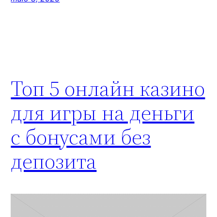
Топ 5 онлайн казино
для игры на деньги
с бонусами без
депозита