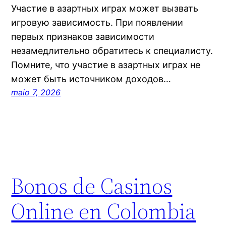
Участие в азартных играх может вызвать
игровую зависимость. При появлении
первых признаков зависимости
незамедлительно обратитесь к специалисту.
Помните, что участие в азартных играх не
может быть источником доходов…
maio 7, 2026
Bonos de Casinos
Online en Colombia