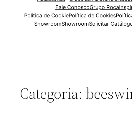
Fale Conosco
Grupo Roca
Inspi
Política de Cookie
Política de Cookies
Políti
Showroom
Showroom
Solicitar Catálog
Categoria:
beeswi