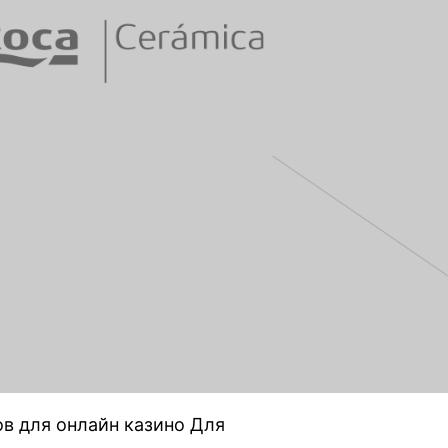
ов для онлайн казино Для