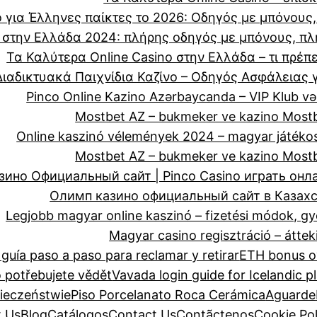
o για Έλληνες παίκτες το 2026: Οδηγός με μπόνους
o στην Ελλάδα 2024: πλήρης οδηγός με μπόνους, π
Τα Καλύτερα Online Casino στην Ελλάδα – τι πρέπε
Διαδικτυακά Παιχνίδια Καζίνο – Οδηγός Ασφάλειας 
Pinco Online Kazino Azərbaycanda – VIP Klub və 
Mostbet AZ – bukmeker ve kazino Mostbe
Online kaszinó vélemények 2024 – magyar játékos
Mostbet AZ – bukmeker ve kazino Mostbe
зино Официальный сайт | Pinco Casino играть онл
Олимп казино официальный сайт в Казахст
Legjobb magyar online kaszinó – fizetési módok, gy
Magyar casino regisztráció – áttek
uía paso a paso para reclamar y retirar​
ETH bonus o
o potřebujete vědět
Vavada login guide for Icelandic pl
ieczeństwie
Piso Porcelanato Roca Cerámica
Aguarde
 Us
Blog
Catálogos
Contact Us
Contãctenos
Cookie Pol