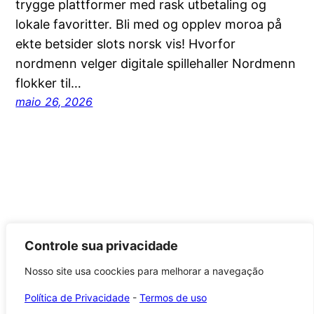
trygge plattformer med rask utbetaling og
lokale favoritter. Bli med og opplev moroa på
ekte betsider slots norsk vis! Hvorfor
nordmenn velger digitale spillehaller Nordmenn
flokker til…
maio 26, 2026
Controle sua privacidade
Nosso site usa coockies para melhorar a navegação
Roca Brasil Cerámica
Política de Privacidade
-
Termos de uso
Orgulhosamente feito com
WordPress