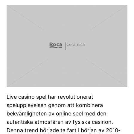
Live casino spel har revolutionerat
spelupplevelsen genom att kombinera
bekvämligheten av online spel med den
autentiska atmosfären av fysiska casinon.
Denna trend började ta fart i början av 2010-