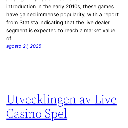
introduction in the early 2010s, these games
have gained immense popularity, with a report
from Statista indicating that the live dealer
segment is expected to reach a market value
of…
agosto 21, 2025
Utvecklingen av Live
Casino Spel