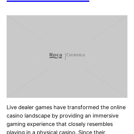
Live dealer games have transformed the online
casino landscape by providing an immersive
gaming experience that closely resembles
playing in a physical casino. Since their