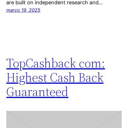
are built on independent research and…
março 19, 2025
TopCashback com:
Highest Cash Back
Guaranteed