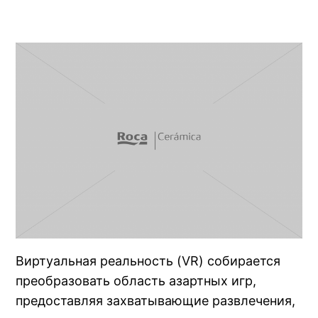
Виртуальная реальность (VR) собирается
преобразовать область азартных игр,
предоставляя захватывающие развлечения,