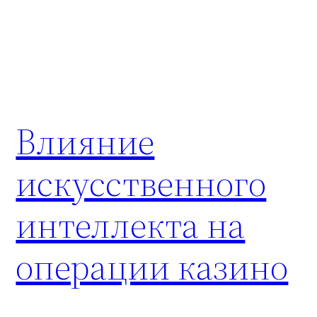
Влияние
искусственного
интеллекта на
операции казино