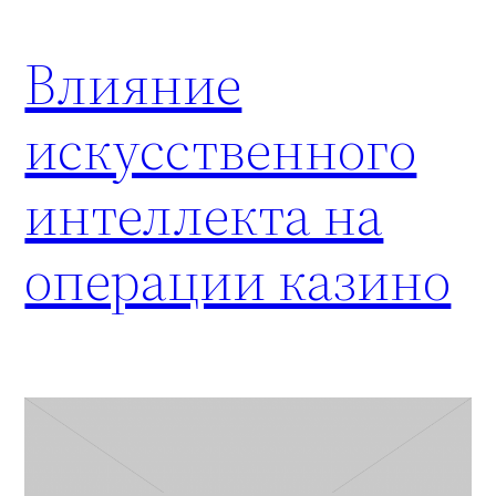
Влияние
искусственного
интеллекта на
операции казино