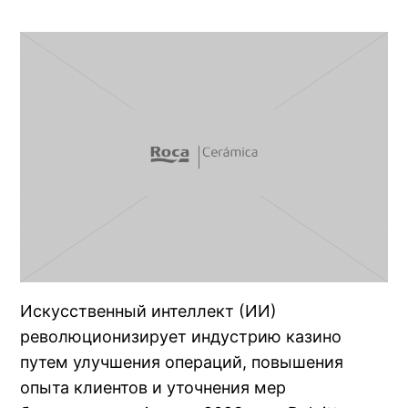
Искусственный интеллект (ИИ)
революционизирует индустрию казино
путем улучшения операций, повышения
опыта клиентов и уточнения мер