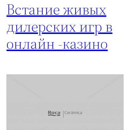
Встание живых
дилерских игр в
онлайн -казино