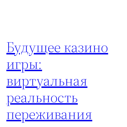
Будущее казино
игры:
виртуальная
реальность
переживания