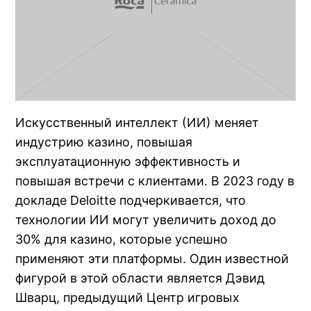
Искусственный интеллект (ИИ) меняет
индустрию казино, повышая
эксплуатационную эффективность и
повышая встречи с клиентами. В 2023 году в
докладе Deloitte подчеркивается, что
технологии ИИ могут увеличить доход до
30% для казино, которые успешно
применяют эти платформы. Один известной
фигурой в этой области является Дэвид
Шварц, предыдущий Центр игровых