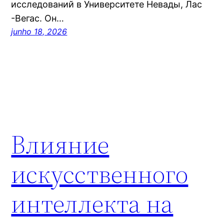
исследований в Университете Невады, Лас
-Вегас. Он…
junho 18, 2026
Влияние
искусственного
интеллекта на