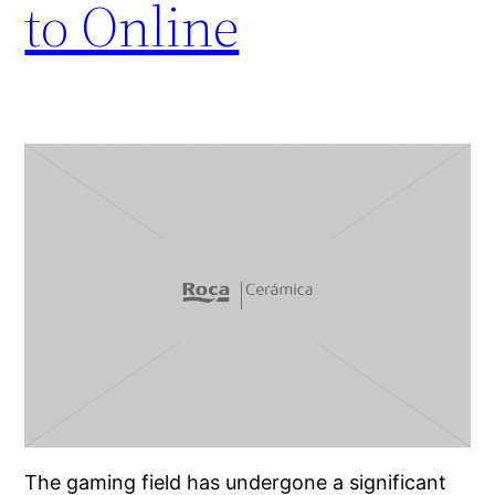
to Online
The gaming field has undergone a significant