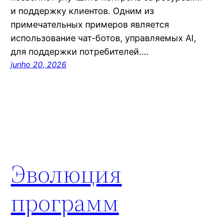
и поддержку клиентов. Одним из
примечательных примеров является
использование чат-ботов, управляемых AI,
для поддержки потребителей.…
junho 20, 2026
Эволюция
программ