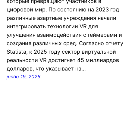
которые превращают участников в
цифровой мир. По состоянию на 2023 год
различные азартные учреждения начали
интегрировать технологии VR для
улучшения взаимодействия с геймерами и
создания различных сред. Согласно отчету
Statista, к 2025 году сектор виртуальной
реальности VR достигнет 45 миллиардов
долларов, что указывает на…
junho 19, 2026