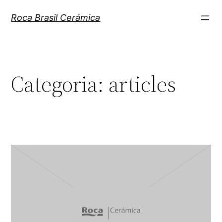
Pular
Roca Brasil Cerámica
para
o
conteúdo
Categoria:
articles