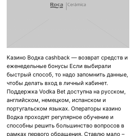
Казино Водка cashback — возврат средств и
еженедельные бонусы Если выбирали
быстрый способ, то надо запомнить данные,
чтобы делать вход в личный кабинет.
Поддержка Vodka Bet доступна на русском,
английском, немецком, испанском и
португальском языках. Операторы казино
Водка проходят регулярное обучение и
способны решить большинство вопросов в
рамках первого обращения. Ставлю мало –