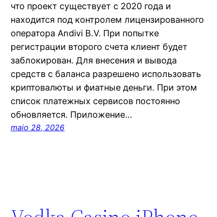
что проект существует с 2020 года и
находится под контролем лицензированного
оператора Andivi B.V. При попытке
регистрации второго счета клиент будет
заблокирован. Для внесения и вывода
средств с баланса разрешено использовать
криптовалюты и фиатные деньги. При этом
список платежных сервисов постоянно
обновляется. Приложение…
maio 28, 2026