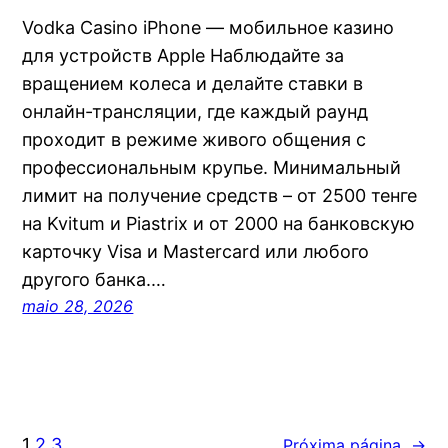
Vodka Casino iPhone — мобильное казино
для устройств Apple Наблюдайте за
вращением колеса и делайте ставки в
онлайн-трансляции, где каждый раунд
проходит в режиме живого общения с
профессиональным крупье. Минимальный
лимит на получение средств – от 2500 тенге
на Kvitum и Piastrix и от 2000 на банковскую
карточку Visa и Mastercard или любого
другого банка.…
maio 28, 2026
1
2
3
Próxima página
→