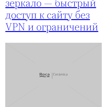
зеркало — быстрый
доступ к сайту без
VPN и ограничений