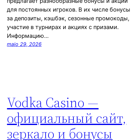
предлагает разнообразные бонусы и акции
для постоянных игроков. В их числе бонусы
за депозиты, кэшбэк, сезонные промокоды,
участие в турнирах и акциях с призами.
Информацию…
maio 29, 2026
Vodka Casino —
официальный сайт,
зеркало и бонусы