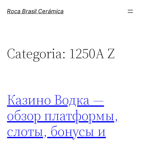
Pular
Roca Brasil Cerámica
para
o
conteúdo
Categoria:
1250A Z
Казино Водка —
обзор платформы,
слоты, бонусы и