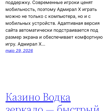
поддержку. Современные игроки ценят
мобильность, поэтому Адмирал Х играть
можно не только с компьютера, но и с
мобильных устройств. Адаптивная версия
сайта автоматически подстраивается под
размер экрана и обеспечивает комфортную
игру. Адмирал Х…
maio 29, 2026
Казино Водка
зеркало — быстрый