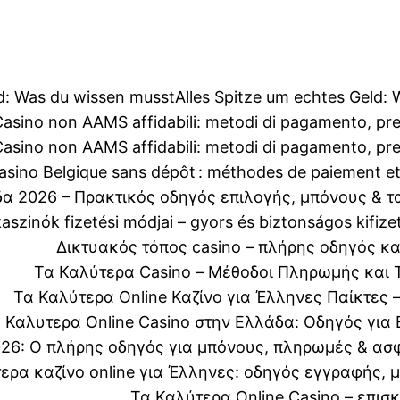
ld: Was du wissen musst
Alles Spitze um echtes Geld:
asino non AAMS affidabili: metodi di pagamento, preli
asino non AAMS affidabili: metodi di pagamento, preli
asino Belgique sans dépôt : méthodes de paiement et r
δα 2026 – Πρακτικός οδηγός επιλογής, μπόνους & 
kaszinók fizetési módjai – gyors és biztonságos kifi
Δικτυακός τόπος casino – πλήρης οδηγός κ
Τα Καλύτερα Casino – Μέθοδοι Πληρωμής και
Τα Καλύτερα Online Καζίνο για Έλληνες Παίκτες – 
 Καλυτερα Online Casino στην Ελλάδα: Οδηγός για
026: Ο πλήρης οδηγός για μπόνους, πληρωμές & ασ
ερα καζίνο online για Έλληνες: οδηγός εγγραφής,
Τα Καλύτερα Online Casino – επισ