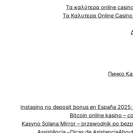
Τα καλύτερα online casin
Τα Καλυτερα Online Casin
Пинко Ка
Instasino no deposit bonus en España 2025: g
Bitcoin online kasino – c
Kasyno Solana Mirror – przewodnik po bezp
Assistência
Dicas de Asistencia
About