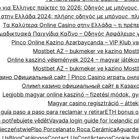
o για Έλληνες παίκτες το 2026: Οδηγός με μπόνους
o στην Ελλάδα 2024: πλήρης οδηγός με μπόνους, π
Τα Καλύτερα Online Casino στην Ελλάδα – τι πρέπε
Διαδικτυακά Παιχνίδια Καζίνο – Οδηγός Ασφάλειας 
Pinco Online Kazino Azərbaycanda – VIP Klub və 
Mostbet AZ – bukmeker ve kazino Mostbe
Online kaszinó vélemények 2024 – magyar játékos
Mostbet AZ – bukmeker ve kazino Mostbe
зино Официальный сайт | Pinco Casino играть онл
Олимп казино официальный сайт в Казахст
Legjobb magyar online kaszinó – fizetési módok, gy
Magyar casino regisztráció – áttek
uía paso a paso para reclamar y retirar​
ETH bonus o
o potřebujete vědět
Vavada login guide for Icelandic pl
ieczeństwie
Piso Porcelanato Roca Cerámica
Aguarde
 Us
Blog
Catálogos
Contact Us
Contãctenos
Cookie Pol