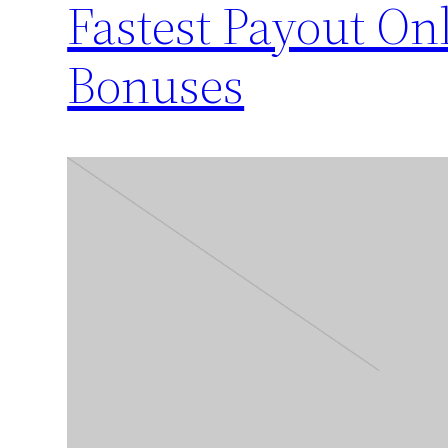
Fastest Payout On
Bonuses