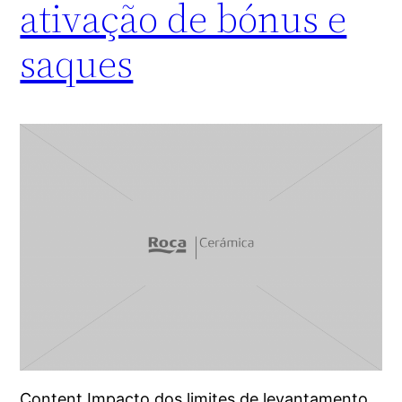
ativação de bónus e
saques
Content Impacto dos limites de levantamento