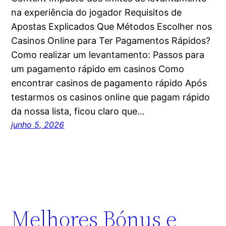
na experiência do jogador Requisitos de
Apostas Explicados Que Métodos Escolher nos
Casinos Online para Ter Pagamentos Rápidos?
Como realizar um levantamento: Passos para
um pagamento rápido em casinos Como
encontrar casinos de pagamento rápido Após
testarmos os casinos online que pagam rápido
da nossa lista, ficou claro que…
junho 5, 2026
Melhores Bónus e