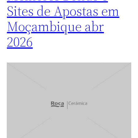
Sites de Apostas em
Moçambique abr
2026