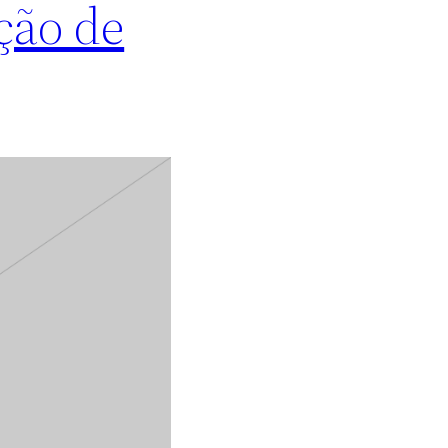
ção de