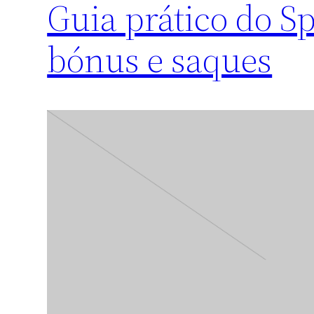
Guia prático do S
bónus e saques