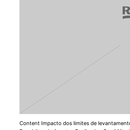
Content Impacto dos limites de levantament