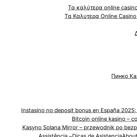
Τα καλύτερα online casin
Τα Καλυτερα Online Casin
Пинко Ка
Instasino no deposit bonus en España 2025: g
Bitcoin online kasino – c
Kasyno Solana Mirror – przewodnik po bezp
Assistência
Dicas de Asistencia
About