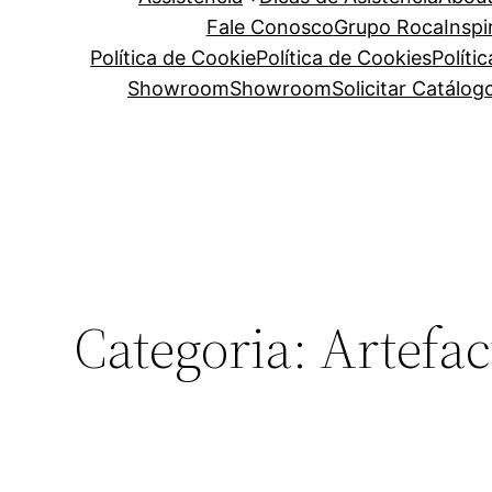
Fale Conosco
Grupo Roca
Inspi
Política de Cookie
Política de Cookies
Políti
Showroom
Showroom
Solicitar Catálog
Categoria:
Artefac