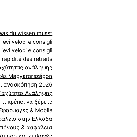
 Was du wissen musst
evi veloci e consigli
evi veloci e consigli
apidité des retraits
ταχύτητας ανάληψης
zetés Magyarországon
αι ανασκόπηση 2026
 Ταχύτητα Ανάληψης
τι πρέπει να ξέρετε
 Εφαρμογές & Mobile
φάλεια στην Ελλάδα
 μπόνους & ασφάλεια
κόπηση και επιλογές