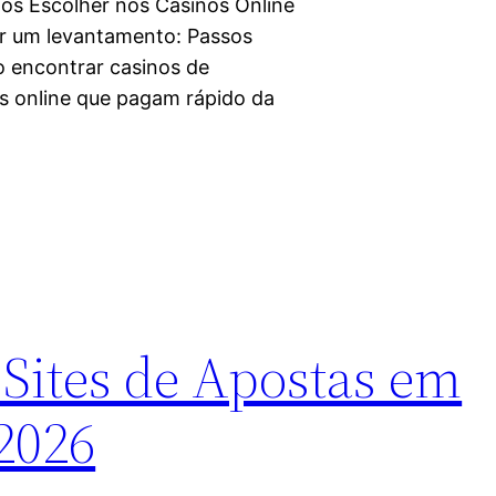
os Escolher nos Casinos Online
r um levantamento: Passos
 encontrar casinos de
s online que pagam rápido da
Sites de Apostas em
2026