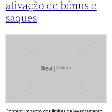
ativação de bónus e
saques
Content Impacto dos limites de levantamento