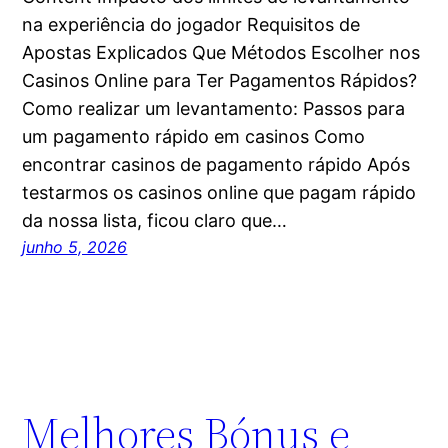
na experiência do jogador Requisitos de
Apostas Explicados Que Métodos Escolher nos
Casinos Online para Ter Pagamentos Rápidos?
Como realizar um levantamento: Passos para
um pagamento rápido em casinos Como
encontrar casinos de pagamento rápido Após
testarmos os casinos online que pagam rápido
da nossa lista, ficou claro que…
junho 5, 2026
Melhores Bónus e