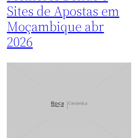
Sites de Apostas em
Moçambique abr
2026