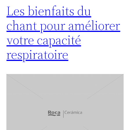
Les bienfaits du
chant pour améliorer
votre capacité
respiratoire