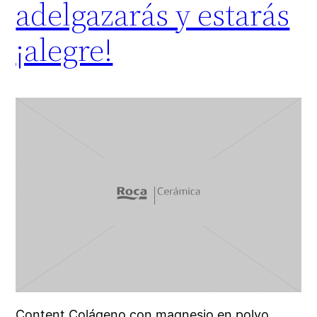
adelgazarás y estarás
¡alegre!
Content Colágeno con magnesio en polvo