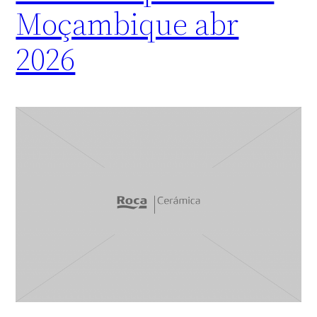
Moçambique abr
2026