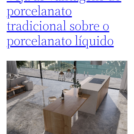
porcelanato
tradicional sobre o
porcelanato líquido