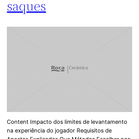
saques
Content Impacto dos limites de levantamento
na experiência do jogador Requisitos de