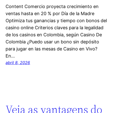
Content Comercio proyecta crecimiento en
ventas hasta en 20 % por Día de la Madre
Optimiza tus ganancias y tiempo con bonos del
casino online Criterios claves para la legalidad
de los casinos en Colombia, según Casino De
Colombia ¿Puedo usar un bono sin depósito
para jugar en las mesas de Casino en Vivo?
En…
abril 8, 2026
Veja as vantagens do