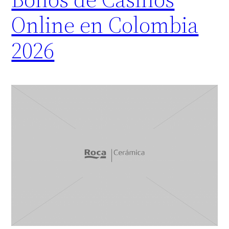
Online en Colombia
2026