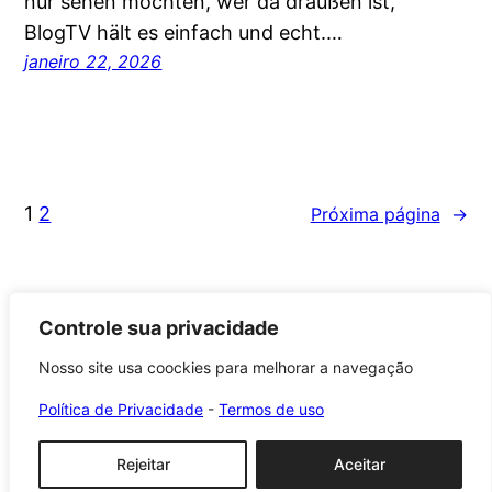
nur sehen möchten, wer da draußen ist,
BlogTV hält es einfach und echt.…
janeiro 22, 2026
1
2
Próxima página
→
Controle sua privacidade
Nosso site usa coockies para melhorar a navegação
Roca Brasil Cerámica
Política de Privacidade
-
Termos de uso
Orgulhosamente feito com
WordPress
Rejeitar
Aceitar