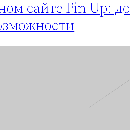
ом сайте Pin Up: д
возможности