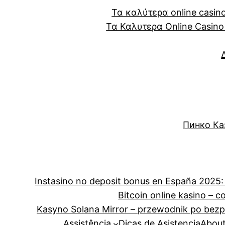
Τα καλύτερα online casin
Τα Καλυτερα Online Casin
Пинко Ка
Instasino no deposit bonus en España 2025: g
Bitcoin online kasino – c
Kasyno Solana Mirror – przewodnik po bezp
Assistência
Dicas de Asistencia
About