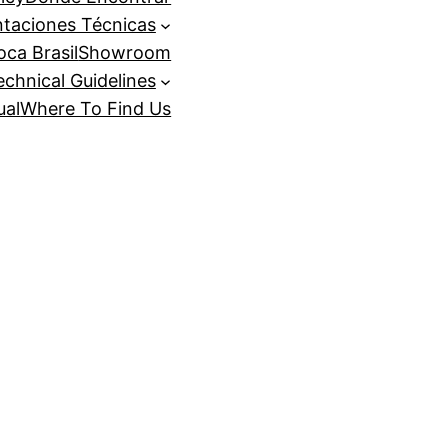
ntaciones Técnicas
oca Brasil
Showroom
echnical Guidelines
ual
Where To Find Us