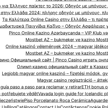
o για Έλληνες παίκτες το 2026: Οδηγός με μπόνους
o στην Ελλάδα 2024: πλήρης οδηγός με μπόνους, π
Τα Καλύτερα Online Casino στην Ελλάδα – τι πρέπε
Διαδικτυακά Παιχνίδια Καζίνο – Οδηγός Ασφάλειας 
Pinco Online Kazino Azərbaycanda – VIP Klub və 
Mostbet AZ – bukmeker ve kazino Mostbe
Online kaszinó vélemények 2024 – magyar játékos
Mostbet AZ – bukmeker ve kazino Mostbe
зино Официальный сайт | Pinco Casino играть онл
Олимп казино официальный сайт в Казахст
Legjobb magyar online kaszinó – fizetési módok, gy
Magyar casino regisztráció – áttek
uía paso a paso para reclamar y retirar​
ETH bonus o
o potřebujete vědět
Vavada login guide for Icelandic pl
ieczeństwie
Piso Porcelanato Roca Cerámica
Aguarde
 Us
Blog
Catálogos
Contact Us
Contãctenos
Cookie Pol