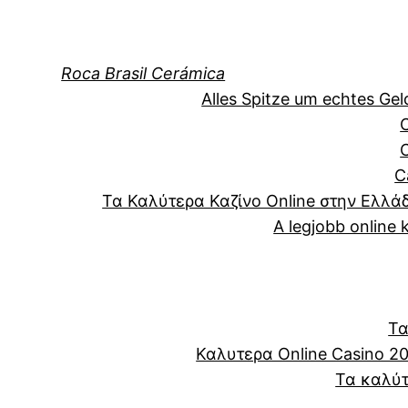
Pular
para
o
Roca Brasil Cerámica
conteúdo
Alles Spitze um echtes Ge
C
C
C
Τα Καλύτερα Καζίνο Online στην Ελλά
A legjobb online 
Τα
Καλυτερα Online Casino 2
Τα καλύτ