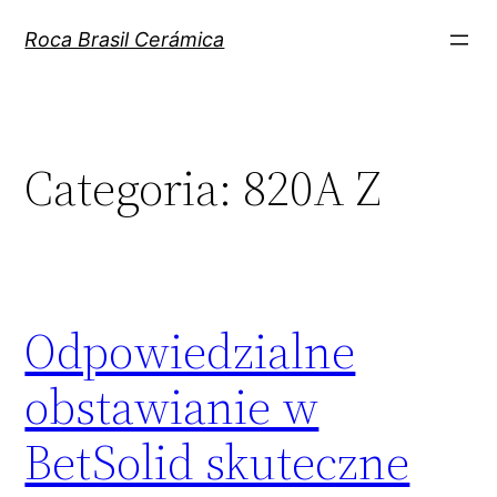
Pular
Roca Brasil Cerámica
para
o
conteúdo
Categoria:
820A Z
Odpowiedzialne
obstawianie w
BetSolid skuteczne