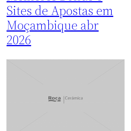
Sites de Apostas em
Moçambique abr
2026