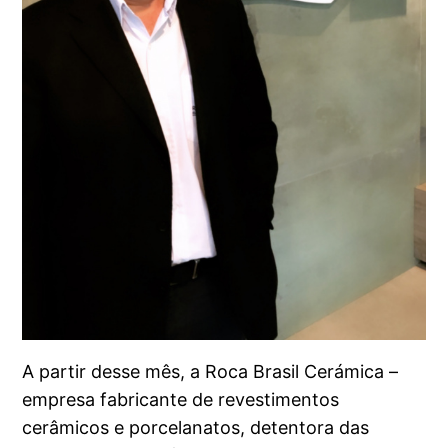
A partir desse mês, a Roca Brasil Cerámica –
empresa fabricante de revestimentos
cerâmicos e porcelanatos, detentora das