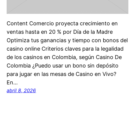
Content Comercio proyecta crecimiento en
ventas hasta en 20 % por Día de la Madre
Optimiza tus ganancias y tiempo con bonos del
casino online Criterios claves para la legalidad
de los casinos en Colombia, según Casino De
Colombia ¿Puedo usar un bono sin depósito
para jugar en las mesas de Casino en Vivo?
En…
abril 8, 2026