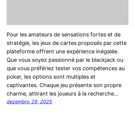
Pour les amateurs de sensations fortes et de
stratégie, les jeux de cartes proposés par cette
plateforme offrent une expérience inégalée.
Que vous soyez passionné par le blackjack ou
que vous préfériez tester vos compétences au
poker, les options sont multiples et
captivantes. Chaque jeu présente son propre
charme, attirant les joueurs à la recherche…
dezembro 29, 2025