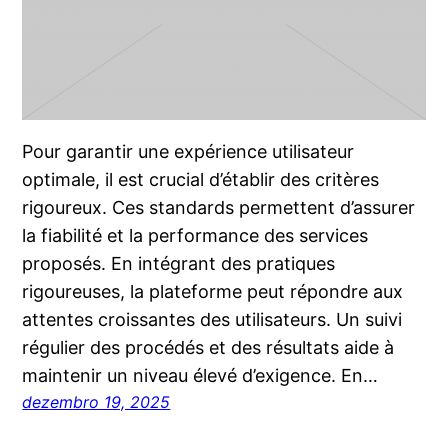
Pour garantir une expérience utilisateur
optimale, il est crucial d’établir des critères
rigoureux. Ces standards permettent d’assurer
la fiabilité et la performance des services
proposés. En intégrant des pratiques
rigoureuses, la plateforme peut répondre aux
attentes croissantes des utilisateurs. Un suivi
régulier des procédés et des résultats aide à
maintenir un niveau élevé d’exigence. En…
dezembro 19, 2025