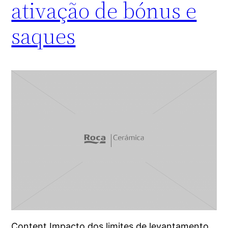
ativação de bónus e
saques
Content Impacto dos limites de levantamento