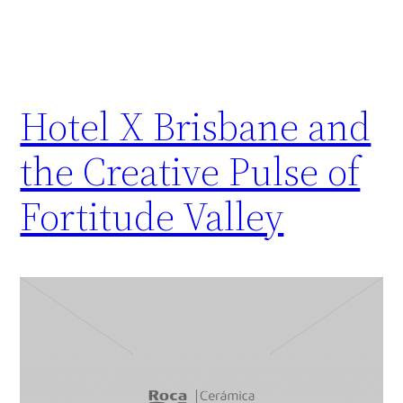
Hotel X Brisbane and
the Creative Pulse of
Fortitude Valley