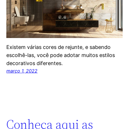
Existem várias cores de rejunte, e sabendo
escolhê-las, você pode adotar muitos estilos
decorativos diferentes.
março 1, 2022
Conheça aqui as