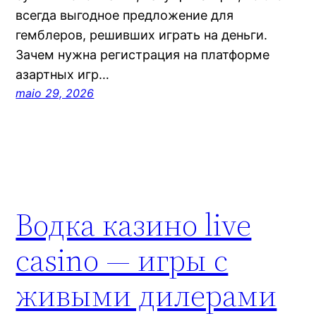
всегда выгодное предложение для
гемблеров, решивших играть на деньги.
Зачем нужна регистрация на платформе
азартных игр…
maio 29, 2026
Водка казино live
casino — игры с
живыми дилерами