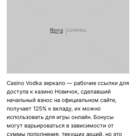
Casino Vodka зеркало — рабочие ссылки для
доступа к казино Новичок, сделавший
начальный взнос на официальном сайте,
получает 125% к вкладу, их можно
использовать для игры онлайн. Бонусы
могут варьироваться в зависимости от
суммы пополнения, текущих акций, но это