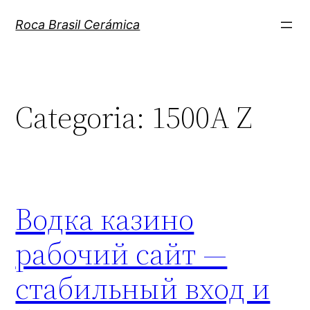
Pular
Roca Brasil Cerámica
para
o
conteúdo
Categoria:
1500A Z
Водка казино
рабочий сайт —
стабильный вход и