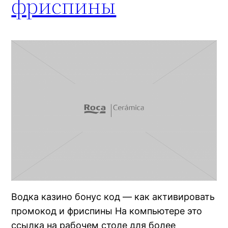
фриспины
Водка казино бонус код — как активировать
промокод и фриспины На компьютере это
ссылка на рабочем столе для более