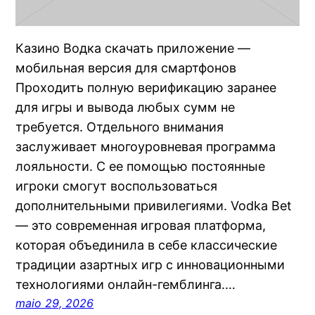
Казино Водка скачать приложение —
мобильная версия для смартфонов
Проходить полную верификацию заранее
для игры и вывода любых сумм не
требуется. Отдельного внимания
заслуживает многоуровневая программа
лояльности. С ее помощью постоянные
игроки смогут воспользоваться
дополнительными привилегиями. Vodka Bet
— это современная игровая платформа,
которая объединила в себе классические
традиции азартных игр с инновационными
технологиями онлайн-гемблинга.…
maio 29, 2026