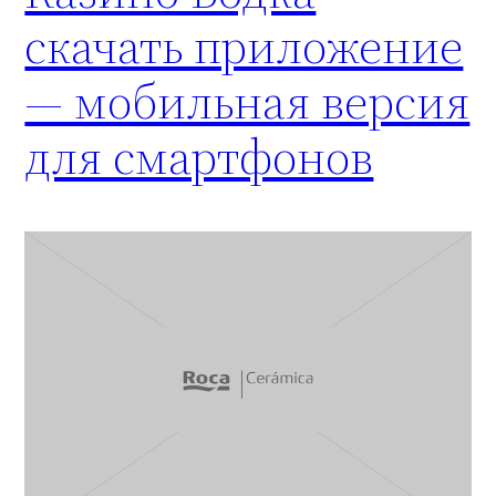
скачать приложение
— мобильная версия
для смартфонов