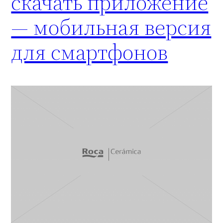
скачать приложение
— мобильная версия
для смартфонов