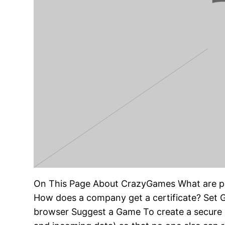
On This Page About CrazyGames What are pu
How does a company get a certificate? Set G
browser Suggest a Game To create a secure