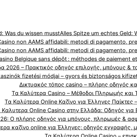
ld: Was du wissen musst
Alles Spitze um echtes Geld:
asino non AAMS affidabili: metodi di pagamento, preli
asino non AAMS affidabili: metodi di pagamento, preli
asino Belgique sans dépôt : méthodes de paiement et r
δα 2026 – Πρακτικός οδηγός επιλογής, μπόνους & 
kaszinók fizetési módjai – gyors és biztonságos kifi
Δικτυακός τόπος casino – πλήρης οδηγός κ
Τα Καλύτερα Casino – Μέθοδοι Πληρωμής και
Τα Καλύτερα Online Καζίνο για Έλληνες Παίκτες – 
 Καλυτερα Online Casino στην Ελλάδα: Οδηγός για
026: Ο πλήρης οδηγός για μπόνους, πληρωμές & ασ
ερα καζίνο online για Έλληνες: οδηγός εγγραφής,
Τα Καλύτερα Online Casino – επισ