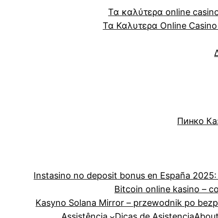
Τα καλύτερα online casin
Τα Καλυτερα Online Casin
Пинко Ка
Instasino no deposit bonus en España 2025: g
Bitcoin online kasino – c
Kasyno Solana Mirror – przewodnik po bezp
Assistência
Dicas de Asistencia
About