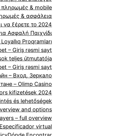
, πληρωμές & mobile
ληρωμές & ασφάλεια
ι να ξέρετε το 2024
για Ασφαλή Παιχνίδι
Loyallıq Proqramları
t – Giriş rəsmi sayt
ok teljes útmutatója
t – Giriş rəsmi sayt
айн – Вход, Зеркало
ане – Olimp Casino
ors kifizetések 2024
intés és lehetőségek
verview and options
ayers – full overview
Especificador virtual
icy
Dónde Encontrar