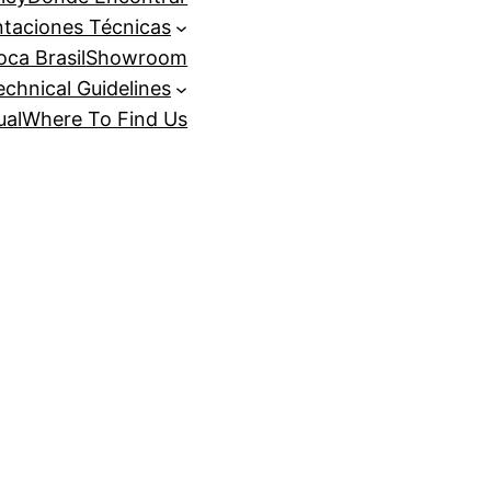
ntaciones Técnicas
oca Brasil
Showroom
echnical Guidelines
ual
Where To Find Us