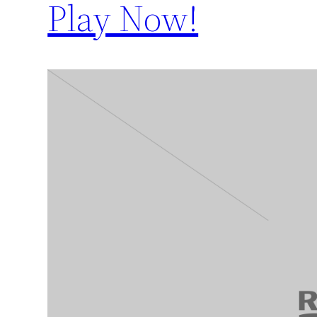
Play Now!