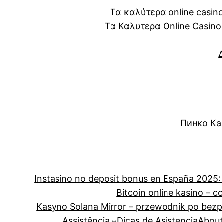
Τα καλύτερα online casin
Τα Καλυτερα Online Casin
Пинко Ка
Instasino no deposit bonus en España 2025: g
Bitcoin online kasino – c
Kasyno Solana Mirror – przewodnik po bezp
Assistência
Dicas de Asistencia
About