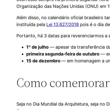
Organização das Nações Unidas (ONU) em 1
Além disso, no calendário oficial brasileir
instituída pela
Lei 13.627/2018
pois é o dia d
Portanto, há 3 datas para reverenciarmos a a
1º de julho
— apesar da transferência d
primeira segunda-feira de outubro
— em
15 de dezembro
— em homenagem a um d
Como comemorar 
Seja no Dia Mundial da Arquitetura, seja no 