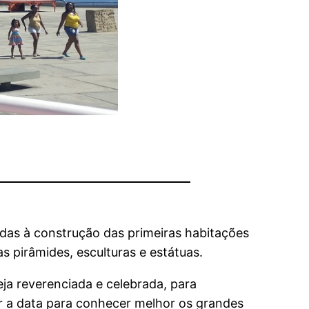
adas à construção das primeiras habitações
 pirâmides, esculturas e estátuas.
eja reverenciada e celebrada, para
ar a data para conhecer melhor os grandes