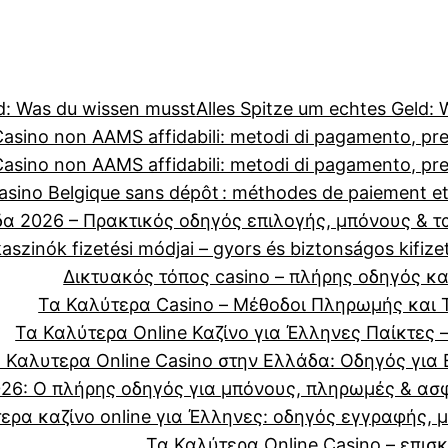
ld: Was du wissen musst
Alles Spitze um echtes Geld:
asino non AAMS affidabili: metodi di pagamento, preli
asino non AAMS affidabili: metodi di pagamento, preli
asino Belgique sans dépôt : méthodes de paiement et r
δα 2026 – Πρακτικός οδηγός επιλογής, μπόνους & 
kaszinók fizetési módjai – gyors és biztonságos kifi
Δικτυακός τόπος casino – πλήρης οδηγός κ
Τα Καλύτερα Casino – Μέθοδοι Πληρωμής και
Τα Καλύτερα Online Καζίνο για Έλληνες Παίκτες – 
 Καλυτερα Online Casino στην Ελλάδα: Οδηγός για
026: Ο πλήρης οδηγός για μπόνους, πληρωμές & ασ
ερα καζίνο online για Έλληνες: οδηγός εγγραφής,
Τα Καλύτερα Online Casino – επισ