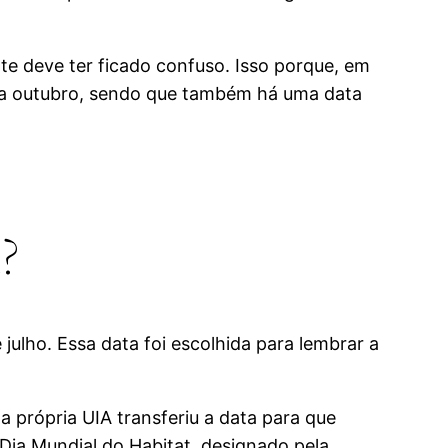
e deve ter ficado confuso. Isso porque, em
ara outubro, sendo que também há uma data
?
ulho. Essa data foi escolhida para lembrar a
 própria UIA transferiu a data para que
Dia Mundial do Habitat, designado pela