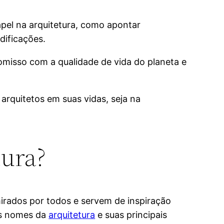
pel na arquitetura, como apontar
dificações.
omisso com a qualidade de vida do planeta e
rquitetos em suas vidas, seja na
tura?
mirados por todos e servem de inspiração
ais nomes da
arquitetura
e suas principais