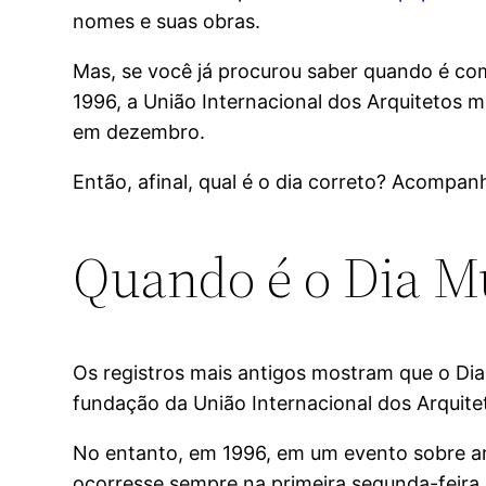
nomes e suas obras.
Mas, se você já procurou saber quando é co
1996, a União Internacional dos Arquitetos
em dezembro.
Então, afinal, qual é o dia correto? Acompan
Quando é o Dia Mu
Os registros mais antigos mostram que o Dia 
fundação da União Internacional dos Arquite
No entanto, em 1996, em um evento sobre arq
ocorresse sempre na primeira segunda-feira 