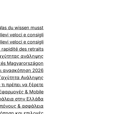
 Was du wissen musst
evi veloci e consigli
evi veloci e consigli
apidité des retraits
ταχύτητας ανάληψης
zetés Magyarországon
αι ανασκόπηση 2026
 Ταχύτητα Ανάληψης
τι πρέπει να ξέρετε
 Εφαρμογές & Mobile
φάλεια στην Ελλάδα
 μπόνους & ασφάλεια
κόπηση και επιλογές