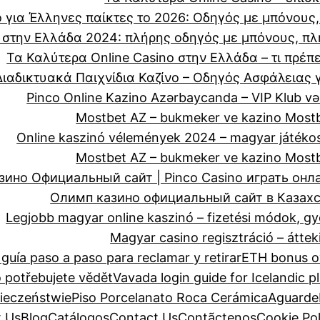
o για Έλληνες παίκτες το 2026: Οδηγός με μπόνους
o στην Ελλάδα 2024: πλήρης οδηγός με μπόνους, π
Τα Καλύτερα Online Casino στην Ελλάδα – τι πρέπε
Διαδικτυακά Παιχνίδια Καζίνο – Οδηγός Ασφάλειας 
Pinco Online Kazino Azərbaycanda – VIP Klub və 
Mostbet AZ – bukmeker ve kazino Mostbe
Online kaszinó vélemények 2024 – magyar játékos
Mostbet AZ – bukmeker ve kazino Mostbe
зино Официальный сайт | Pinco Casino играть онл
Олимп казино официальный сайт в Казахст
Legjobb magyar online kaszinó – fizetési módok, gy
Magyar casino regisztráció – áttek
uía paso a paso para reclamar y retirar​
ETH bonus o
o potřebujete vědět
Vavada login guide for Icelandic pl
ieczeństwie
Piso Porcelanato Roca Cerámica
Aguarde
 Us
Blog
Catálogos
Contact Us
Contãctenos
Cookie Pol