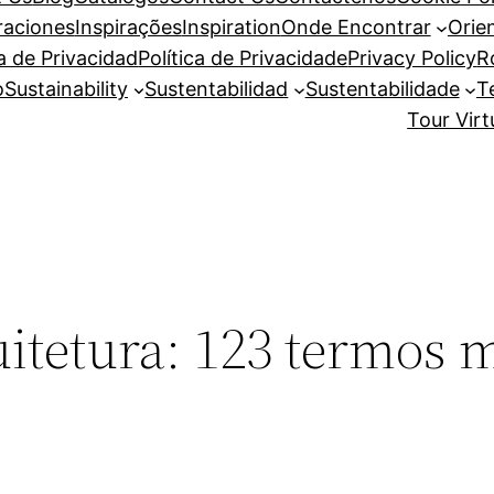
raciones
Inspirações
Inspiration
Onde Encontrar
Orie
ca de Privacidad
Política de Privacidade
Privacy Policy
R
o
Sustainability
Sustentabilidad
Sustentabilidade
T
Tour Virt
uitetura: 123 termos 