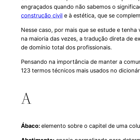
engraçados quando não sabemos o significado
construção civil
e à estética, que se comple
Nesse caso, por mais que se estude e tenha 
na maioria das vezes, a tradução direta de e
de domínio total dos profissionais.
Pensando na importância de manter a comun
123 termos técnicos mais usados no dicionári
A
Ábaco:
elemento sobre o capitel de uma col