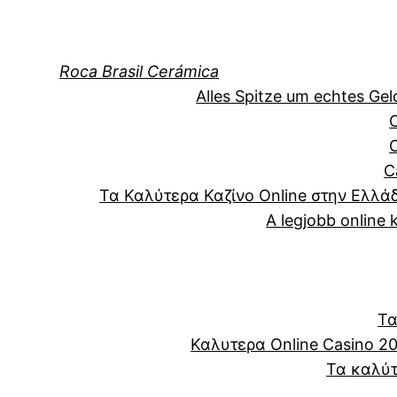
Pular
para
o
Roca Brasil Cerámica
conteúdo
Alles Spitze um echtes Ge
C
C
C
Τα Καλύτερα Καζίνο Online στην Ελλά
A legjobb online 
Τα
Καλυτερα Online Casino 2
Τα καλύτ