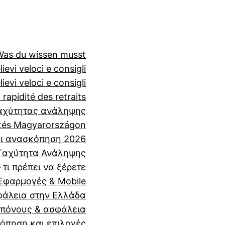
 Was du wissen musst
evi veloci e consigli
evi veloci e consigli
apidité des retraits
ταχύτητας ανάληψης
zetés Magyarországon
αι ανασκόπηση 2026
 Ταχύτητα Ανάληψης
τι πρέπει να ξέρετε
 Εφαρμογές & Mobile
φάλεια στην Ελλάδα
 μπόνους & ασφάλεια
κόπηση και επιλογές