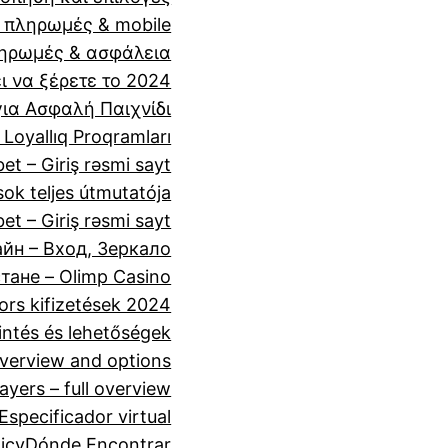
, πληρωμές & mobile
ληρωμές & ασφάλεια
ι να ξέρετε το 2024
για Ασφαλή Παιχνίδι
Loyallıq Proqramları
t – Giriş rəsmi sayt
ok teljes útmutatója
t – Giriş rəsmi sayt
айн – Вход, Зеркало
ане – Olimp Casino
ors kifizetések 2024
intés és lehetőségek
verview and options
ayers – full overview
Especificador virtual
icy
Dónde Encontrar