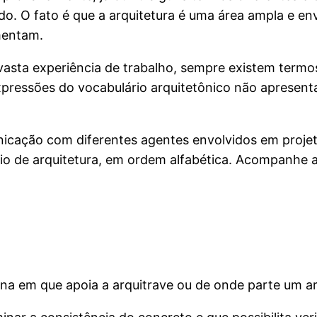
. O fato é que a arquitetura é uma área ampla e en
mentam.
vasta experiência de trabalho, sempre existem termo
xpressões do vocabulário arquitetônico não apresenta
icação com diferentes agentes envolvidos em projet
o de arquitetura, em ordem alfabética. Acompanhe a 
una em que apoia a arquitrave ou de onde parte um a