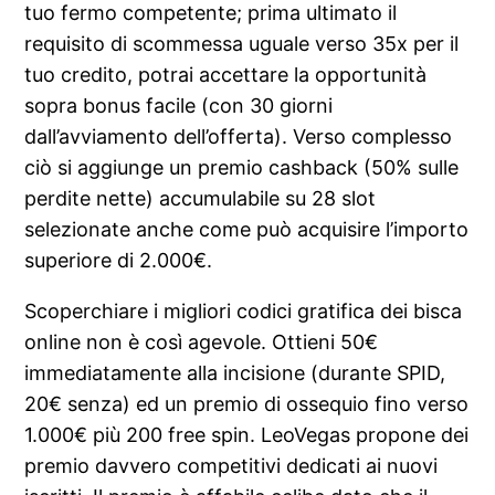
tuo fermo competente; prima ultimato il
requisito di scommessa uguale verso 35x per il
tuo credito, potrai accettare la opportunità
sopra bonus facile (con 30 giorni
dall’avviamento dell’offerta). Verso complesso
ciò si aggiunge un premio cashback (50% sulle
perdite nette) accumulabile su 28 slot
selezionate anche come può acquisire l’importo
superiore di 2.000€.
Scoperchiare i migliori codici gratifica dei bisca
online non è così agevole. Ottieni 50€
immediatamente alla incisione (durante SPID,
20€ senza) ed un premio di ossequio fino verso
1.000€ più 200 free spin. LeoVegas propone dei
premio davvero competitivi dedicati ai nuovi