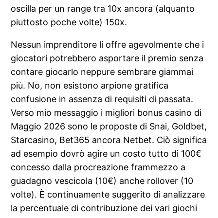
oscilla per un range tra 10x ancora (alquanto
piuttosto poche volte) 150x.
Nessun imprenditore li offre agevolmente che i
giocatori potrebbero asportare il premio senza
contare giocarlo neppure sembrare giammai
più. No, non esistono arpione gratifica
confusione in assenza di requisiti di passata.
Verso mio messaggio i migliori bonus casino di
Maggio 2026 sono le proposte di Snai, Goldbet,
Starcasino, Bet365 ancora Netbet. Ciò significa
ad esempio dovrò agire un costo tutto di 100€
concesso dalla procreazione frammezzo a
guadagno vescicola (10€) anche rollover (10
volte). È continuamente suggerito di analizzare
la percentuale di contribuzione dei vari giochi