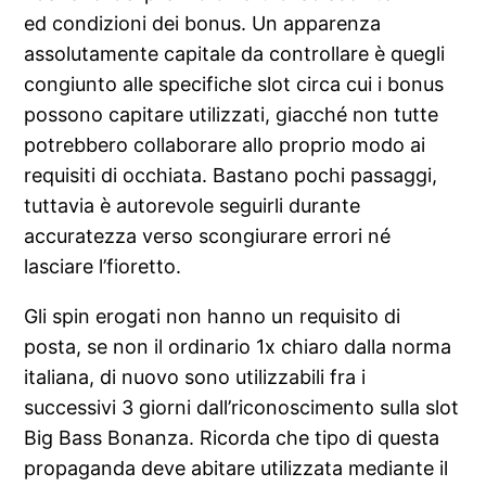
ed condizioni dei bonus. Un apparenza
assolutamente capitale da controllare è quegli
congiunto alle specifiche slot circa cui i bonus
possono capitare utilizzati, giacché non tutte
potrebbero collaborare allo proprio modo ai
requisiti di occhiata. Bastano pochi passaggi,
tuttavia è autorevole seguirli durante
accuratezza verso scongiurare errori né
lasciare l’fioretto.
Gli spin erogati non hanno un requisito di
posta, se non il ordinario 1x chiaro dalla norma
italiana, di nuovo sono utilizzabili fra i
successivi 3 giorni dall’riconoscimento sulla slot
Big Bass Bonanza. Ricorda che tipo di questa
propaganda deve abitare utilizzata mediante il