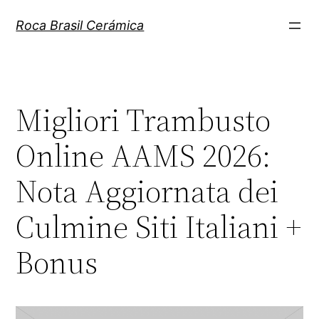
Pular
Roca Brasil Cerámica
para
o
conteúdo
Migliori Trambusto
Online AAMS 2026:
Nota Aggiornata dei
Culmine Siti Italiani +
Bonus