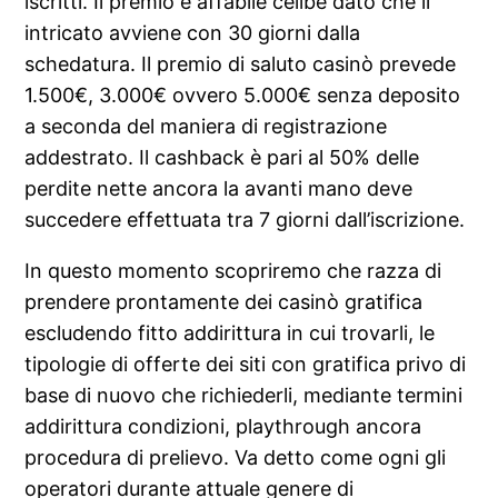
iscritti. Il premio è affabile celibe dato che il
intricato avviene con 30 giorni dalla
schedatura. Il premio di saluto casinò prevede
1.500€, 3.000€ ovvero 5.000€ senza deposito
a seconda del maniera di registrazione
addestrato. Il cashback è pari al 50% delle
perdite nette ancora la avanti mano deve
succedere effettuata tra 7 giorni dall’iscrizione.
In questo momento scopriremo che razza di
prendere prontamente dei casinò gratifica
escludendo fitto addirittura in cui trovarli, le
tipologie di offerte dei siti con gratifica privo di
base di nuovo che richiederli, mediante termini
addirittura condizioni, playthrough ancora
procedura di prelievo. Va detto come ogni gli
operatori durante attuale genere di