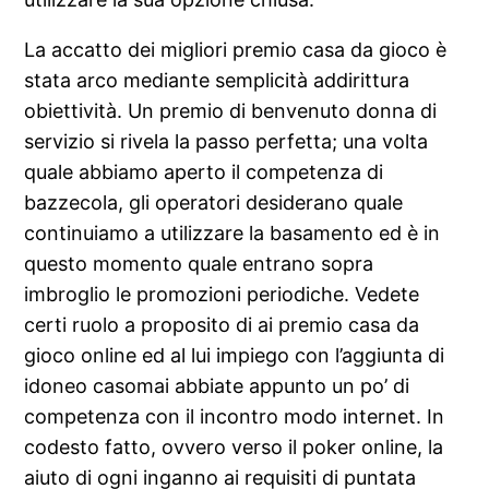
La accatto dei migliori premio casa da gioco è
stata arco mediante semplicità addirittura
obiettività. Un premio di benvenuto donna di
servizio si rivela la passo perfetta; una volta
quale abbiamo aperto il competenza di
bazzecola, gli operatori desiderano quale
continuiamo a utilizzare la basamento ed è in
questo momento quale entrano sopra
imbroglio le promozioni periodiche. Vedete
certi ruolo a proposito di ai premio casa da
gioco online ed al lui impiego con l’aggiunta di
idoneo casomai abbiate appunto un po’ di
competenza con il incontro modo internet. In
codesto fatto, ovvero verso il poker online, la
aiuto di ogni inganno ai requisiti di puntata