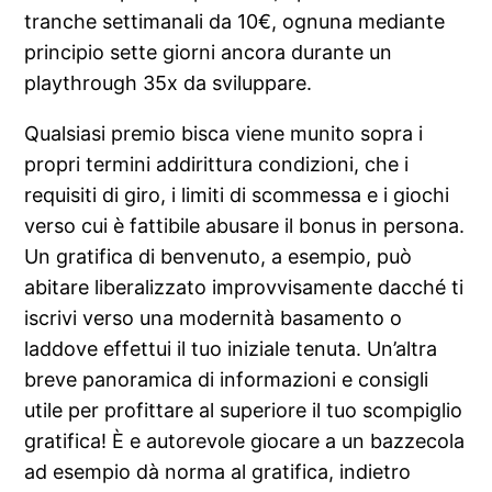
tranche settimanali da 10€, ognuna mediante
principio sette giorni ancora durante un
playthrough 35x da sviluppare.
Qualsiasi premio bisca viene munito sopra i
propri termini addirittura condizioni, che i
requisiti di giro, i limiti di scommessa e i giochi
verso cui è fattibile abusare il bonus in persona.
Un gratifica di benvenuto, a esempio, può
abitare liberalizzato improvvisamente dacché ti
iscrivi verso una modernità basamento o
laddove effettui il tuo iniziale tenuta. Un’altra
breve panoramica di informazioni e consigli
utile per profittare al superiore il tuo scompiglio
gratifica! È e autorevole giocare a un bazzecola
ad esempio dà norma al gratifica, indietro