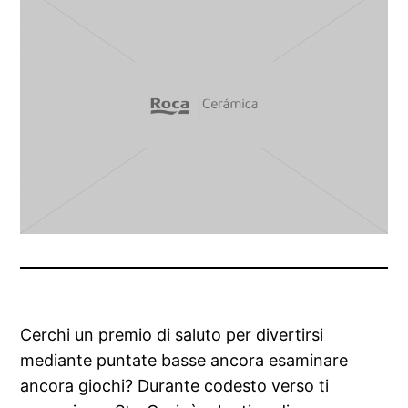
Cerchi un premio di saluto per divertirsi
mediante puntate basse ancora esaminare
ancora giochi? Durante codesto verso ti