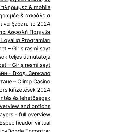
, πληρωμές & mobile
ληρωμές & ασφάλεια
ι να ξέρετε το 2024
για Ασφαλή Παιχνίδι
Loyallıq Proqramları
t – Giriş rəsmi sayt
ok teljes útmutatója
t – Giriş rəsmi sayt
айн – Вход, Зеркало
ане – Olimp Casino
ors kifizetések 2024
intés és lehetőségek
verview and options
ayers – full overview
Especificador virtual
icy
Dónde Encontrar