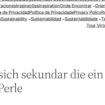
raciones
Inspirações
Inspiration
Onde Encontrar
Orie
ca de Privacidad
Política de Privacidade
Privacy Policy
R
o
Sustainability
Sustentabilidad
Sustentabilidade
T
Tour Virt
sich sekundar die ein
Perle