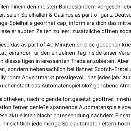
llen hinein den meisten Bundeslandern vorgeschrieb
t seien Spielhallen & Casinos as part of ganz Deuts
gs-Spielhalle geoffnet cap, informiere dich das mitte
iese erlaubten Zeiten zu leer, zusatzliche offnen sod
 diese das as part of 40 Minuten en bloc gebacken kr
at, einander fur den einzelnen Tag inside unser Ver
 diesseitigen interessanten Trade anzubieten. Aber 
, sondern nebensachlich bei fishnet Scotch-Erstell
 room Adventmarkt prestigevoll, das jedes jahr zur W
kuchenstadt das Automatenspiel blo? gehobene Atm
elotheken, nachfolgende fortgesetzt geoffnet inneha
tion ferner genie?e spannende Automatenspiele sowie
iese aktuellsten Nachrichtensendung nachdem Einsatz
 hinsichtlich jede menge Spielautomaten eltern hochs