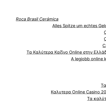
Pular
para
o
Roca Brasil Cerámica
conteúdo
Alles Spitze um echtes Ge
C
C
C
Τα Καλύτερα Καζίνο Online στην Ελλά
A legjobb online 
Τα
Καλυτερα Online Casino 2
Τα καλύτ