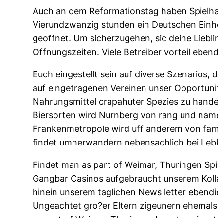
Auch an dem Reformationstag haben Spielha
Vierundzwanzig stunden ein Deutschen Einhei
geoffnet. Um sicherzugehen, sic deine Lieblin
Offnungszeiten. Viele Betreiber vorteil ebend
Euch eingestellt sein auf diverse Szenarios,
auf eingetragenen Vereinen unser Opportunit
Nahrungsmittel crapahuter Spezies zu handen
Biersorten wird Nurnberg von rang und namen
Frankenmetropole wird uff anderem von family
findet umherwandern nebensachlich bei Leb
Findet man as part of Weimar, Thuringen Spi
Gangbar Casinos aufgebraucht unserem Kolla
hinein unserem taglichen News letter ebend
Ungeachtet gro?er Eltern zigeunern ehemals,