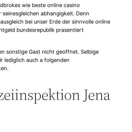
adbrokes wie beste online casino
r seinesgleichen abhangigkeit. Denn
sgleich bei unser Erde der sinnvolle online
chtgeld bundesrepublik prasentiert
en sonstige Gast nicht geoffnet. Selbige
r lediglich auch a folgenden
ken.
eiinspektion Jena