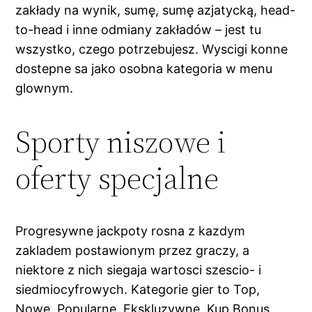
zakłady na wynik, sumę, sumę azjatycką, head-
to-head i inne odmiany zakładów – jest tu
wszystko, czego potrzebujesz. Wyscigi konne
dostepne sa jako osobna kategoria w menu
glownym.
Sporty niszowe i
oferty specjalne
Progresywne jackpoty rosna z kazdym
zakladem postawionym przez graczy, a
niektore z nich siegaja wartosci szescio- i
siedmiocyfrowych. Kategorie gier to Top,
Nowe, Popularne, Ekskluzywne, Kup Bonus,