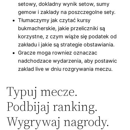
setowy, dokladny wynik setow, sumy
gemow i zaklady na poszczegolne sety.
Tłumaczymy jak czytać kursy
bukmacherskie, jakie przeliczniki są
korzystne, z czym wiąże się podatek od
zakładu i jakie są strategie obstawiania.
Gracze moga rowniez oznaczac
nadchodzace wydarzenia, aby postawic
zaklad live w dniu rozgrywania meczu.
Typuj mecze.
Podbijaj ranking.
Wygrywaj nagrody.