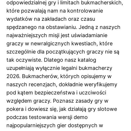
odpowiedzialnej gry i limitach bukmacherskich,
które pozwalają nam na kontrolowanie
wydatków na zakładach oraz czasu
spędzanego na obstawianiu. Jedną z naszych
najważniejszych misji jest uświadamianie
graczy w newralgicznych kwestiach, które
szczególnie dla początkujących graczy nie są
tak oczywiste. Dlatego nasz katalog
uzupełniają wyłącznie legalni bukmacherzy
2026. Bukmacherów, których opisujemy w
naszych recenzjach, dokładnie weryfikujemy
pod kątem bezpieczeństwa i uczciwości
względem graczy. Poznasz zasady gry w
pokera i dowiesz się, jak działają gry slotowe
podczas testowania wersji demo
najpopularniejszych gier dostępnych w