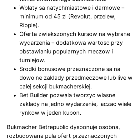
Wplaty sa natychmiastowe i darmowe –
minimum od 45 zl (Revolut, przelew,
Ripple).
Oferta zwiekszonych kursow na wybrane
wydarzenia – dodatkowa wartosc przy
obstawianiu popularnych meczow i
turniejow.
Srodki bonusowe przeznaczone sa na
dowolne zaklady przedmeczowe lub live w
calej sekcji bukmacherskiej.
Bet Builder pozwala tworzyc wlasne
zaklady na jedno wydarzenie, laczac wiele
rynkow w jeden kupon.
Bukmacher Betrepublic dysponuje osobna,
rozbudowana pula ofert przeznaczonych