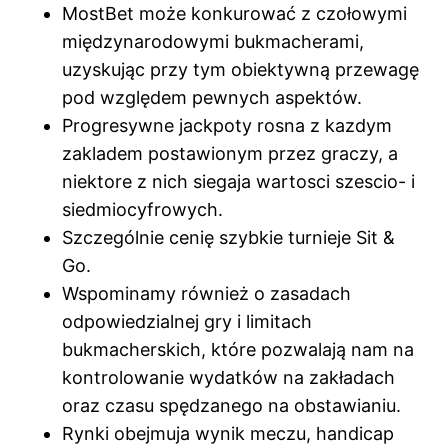
MostBet może konkurować z czołowymi
międzynarodowymi bukmacherami,
uzyskując przy tym obiektywną przewagę
pod względem pewnych aspektów.
Progresywne jackpoty rosna z kazdym
zakladem postawionym przez graczy, a
niektore z nich siegaja wartosci szescio- i
siedmiocyfrowych.
Szczególnie cenię szybkie turnieje Sit &
Go.
Wspominamy również o zasadach
odpowiedzialnej gry i limitach
bukmacherskich, które pozwalają nam na
kontrolowanie wydatków na zakładach
oraz czasu spędzanego na obstawianiu.
Rynki obejmuja wynik meczu, handicap