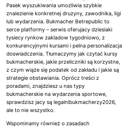
Pasek wyszukiwania umozliwia szybkie
znalezienie konkretnej druzyny, zawodnika, ligi
lub wydarzenia. Bukmacher Betrepublic to
serce platformy – serwis oferujacy dziesiaki
tysiecy rynkow zakladow tygodniowo, z
konkurencyjnymi kursami i pelna personalizacja
doswiadczenia. Tłumaczymy jak czytać kursy
bukmacherskie, jakie przeliczniki są korzystne,
z czym wiąże się podatek od zakładu i jakie są
strategie obstawiania. Oprócz treści z
poradami, znajdziesz u nas typy
bukmacherskie na wydarzenia sportowe,
sprawdzisz jacy są legalnibukmacherzy2026,
ale to nie wszystko.
Wspominamy również o zasadach