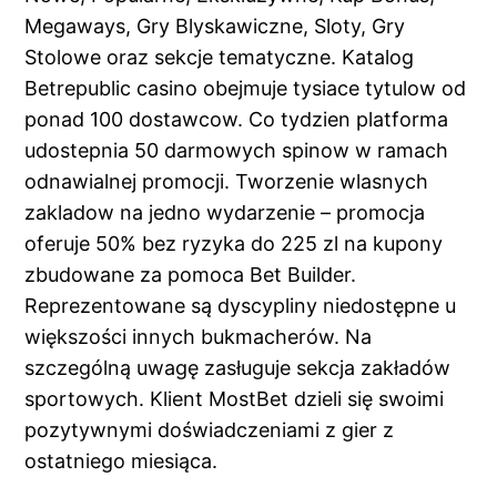
Megaways, Gry Blyskawiczne, Sloty, Gry
Stolowe oraz sekcje tematyczne. Katalog
Betrepublic casino obejmuje tysiace tytulow od
ponad 100 dostawcow. Co tydzien platforma
udostepnia 50 darmowych spinow w ramach
odnawialnej promocji. Tworzenie wlasnych
zakladow na jedno wydarzenie – promocja
oferuje 50% bez ryzyka do 225 zl na kupony
zbudowane za pomoca Bet Builder.
Reprezentowane są dyscypliny niedostępne u
większości innych bukmacherów. Na
szczególną uwagę zasługuje sekcja zakładów
sportowych. Klient MostBet dzieli się swoimi
pozytywnymi doświadczeniami z gier z
ostatniego miesiąca.