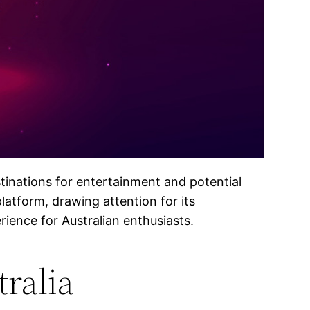
tinations for entertainment and potential
atform, drawing attention for its
rience for Australian enthusiasts.
tralia