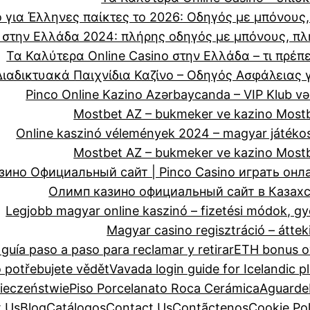
o για Έλληνες παίκτες το 2026: Οδηγός με μπόνους
o στην Ελλάδα 2024: πλήρης οδηγός με μπόνους, π
Τα Καλύτερα Online Casino στην Ελλάδα – τι πρέπε
Διαδικτυακά Παιχνίδια Καζίνο – Οδηγός Ασφάλειας 
Pinco Online Kazino Azərbaycanda – VIP Klub və 
Mostbet AZ – bukmeker ve kazino Mostbe
Online kaszinó vélemények 2024 – magyar játékos
Mostbet AZ – bukmeker ve kazino Mostbe
зино Официальный сайт | Pinco Casino играть онл
Олимп казино официальный сайт в Казахст
Legjobb magyar online kaszinó – fizetési módok, gy
Magyar casino regisztráció – áttek
uía paso a paso para reclamar y retirar​
ETH bonus o
o potřebujete vědět
Vavada login guide for Icelandic pl
ieczeństwie
Piso Porcelanato Roca Cerámica
Aguarde
 Us
Blog
Catálogos
Contact Us
Contãctenos
Cookie Pol