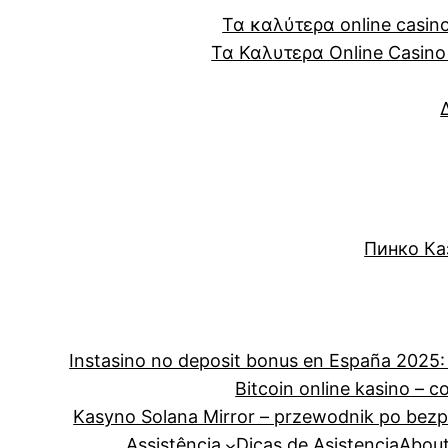
Τα καλύτερα online casin
Τα Καλυτερα Online Casin
Пинко Ка
Instasino no deposit bonus en España 2025: g
Bitcoin online kasino – c
Kasyno Solana Mirror – przewodnik po bezp
Assistência
Dicas de Asistencia
About