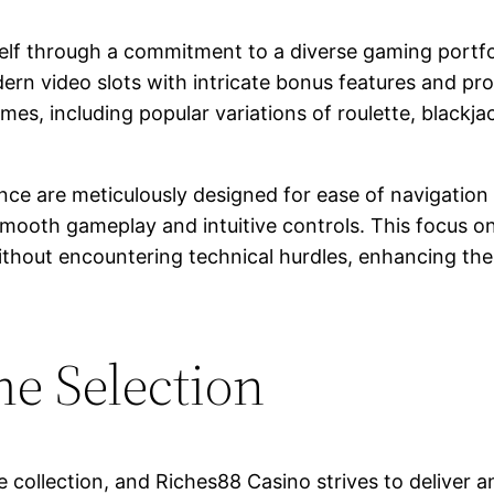
self through a commitment to a diverse gaming portfol
ern video slots with intricate bonus features and pro
ames, including popular variations of roulette, blackj
ience are meticulously designed for ease of navigati
mooth gameplay and intuitive controls. This focus on 
thout encountering technical hurdles, enhancing the 
e Selection
me collection, and Riches88 Casino strives to deliver