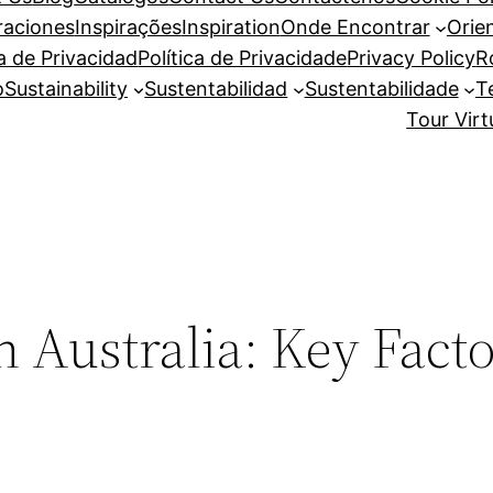
raciones
Inspirações
Inspiration
Onde Encontrar
Orie
ca de Privacidad
Política de Privacidade
Privacy Policy
R
o
Sustainability
Sustentabilidad
Sustentabilidade
T
Tour Virt
 Australia: Key Facto