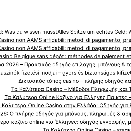
ld: Was du wissen musst
Alles Spitze um echtes Geld:
asino non AAMS affidabili: metodi di pagamento, preli
asino non AAMS affidabili: metodi di pagamento, preli
asino Belgique sans dépôt : méthodes de paiement et r
δα 2026 – Πρακτικός οδηγός επιλογής, μπόνους & 
kaszinók fizetési módjai – gyors és biztonságos kifi
Δικτυακός τόπος casino – πλήρης οδηγός κ
Τα Καλύτερα Casino – Μέθοδοι Πληρωμής και
Τα Καλύτερα Online Καζίνο για Έλληνες Παίκτες – 
 Καλυτερα Online Casino στην Ελλάδα: Οδηγός για
026: Ο πλήρης οδηγός για μπόνους, πληρωμές & ασ
ερα καζίνο online για Έλληνες: οδηγός εγγραφής,
Τα Καλύτερα Online Casino – επισ