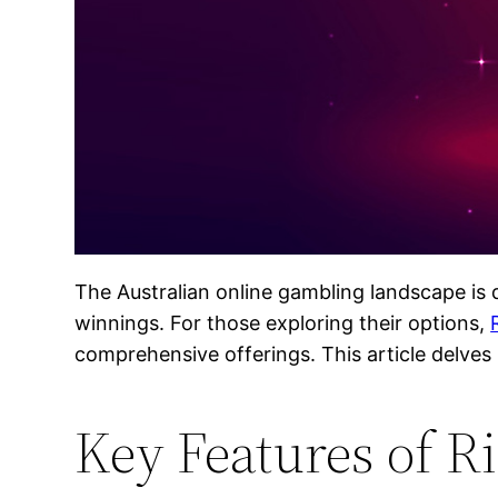
The Australian online gambling landscape is 
winnings. For those exploring their options,
comprehensive offerings. This article delves
Key Features of R