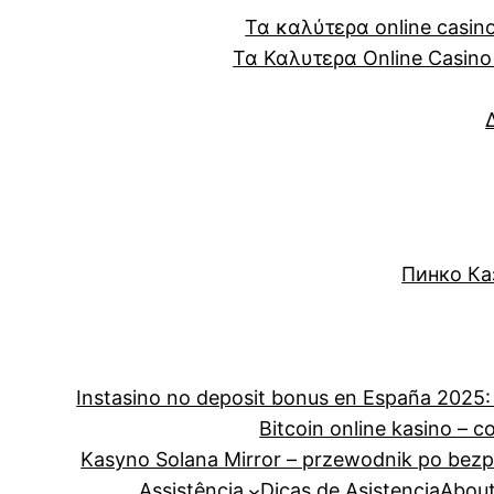
Τα καλύτερα online casin
Τα Καλυτερα Online Casin
Пинко Ка
Instasino no deposit bonus en España 2025: g
Bitcoin online kasino – c
Kasyno Solana Mirror – przewodnik po bezp
Assistência
Dicas de Asistencia
About