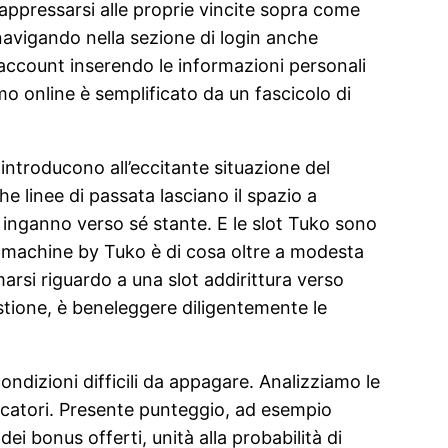
 appressarsi alle proprie vincite sopra come
 navigando nella sezione di login anche
n account inserendo le informazioni personali
o online è semplificato da un fascicolo di
introducono all’eccitante situazione del
he linee di passata lasciano il spazio a
 inganno verso sé stante. E le slot Tuko sono
t machine by Tuko è di cosa oltre a modesta
rsi riguardo a una slot addirittura verso
uestione, è beneleggere diligentemente le
ndizioni difficili da appagare. Analizziamo le
iocatori. Presente punteggio, ad esempio
ei bonus offerti, unità alla probabilità di