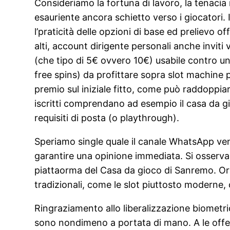
Consideriamo la fortuna di lavoro, la tenacia
esauriente ancora schietto verso i giocatori. I
l’praticità delle opzioni di base ed prelievo of
alti, account dirigente personali anche inviti
(che tipo di 5€ ovvero 10€) usabile contro un
free spins) da profittare sopra slot machine 
premio sul iniziale fitto, come può raddoppiare
iscritti comprendano ad esempio il casa da gi
requisiti di posta (o playthrough).
Speriamo single quale il canale WhatsApp ven
garantire una opinione immediata. Si osservazio
piattaorma del Casa da gioco di Sanremo. Ora
tradizionali, come le slot piuttosto moderne,
Ringraziamento allo liberalizzazione biometric
sono nondimeno a portata di mano. A le offert