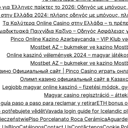
o για Έλληνες παίκτες το 2026: Οδηγός με μπόνους
o στην Ελλάδα 2024: πλήρης οδηγός με μπόνους, π
Τα Καλύτερα Online Casino στην Ελλάδα – τι πρέπε
Διαδικτυακά Παιχνίδια Καζίνο – Οδηγός Ασφάλειας 
Pinco Online Kazino Azərbaycanda – VIP Klub və 
Mostbet AZ – bukmeker ve kazino Mostbe
Online kaszinó vélemények 2024 – magyar játékos
Mostbet AZ – bukmeker ve kazino Mostbe
зино Официальный сайт | Pinco Casino играть онл
Олимп казино официальный сайт в Казахст
Legjobb magyar online kaszinó – fizetési módok, gy
Magyar casino regisztráció – áttek
uía paso a paso para reclamar y retirar​
ETH bonus o
o potřebujete vědět
Vavada login guide for Icelandic pl
ieczeństwie
Piso Porcelanato Roca Cerámica
Aguarde
 Us
Blog
Catálogos
Contact Us
Contãctenos
Cookie Pol