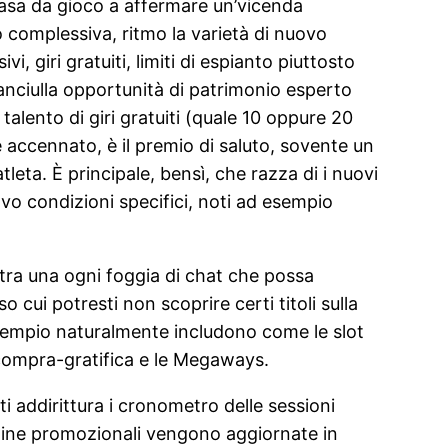
 casa da gioco a affermare un’vicenda
io complessiva, ritmo la varietà di nuovo
i, giri gratuiti, limiti di espianto piuttosto
fanciulla opportunità di patrimonio esperto
alento di giri gratuiti (quale 10 oppure 20
 accennato, è il premio di saluto, sovente un
tleta. È principale, bensì, che razza di i nuovi
ovo condizioni specifici, noti ad esempio
stra una ogni foggia di chat che possa
 cui potresti non scoprire certi titoli sulla
esempio naturalmente includono come le slot
 compra-gratifica e le Megaways.
i addirittura i cronometro delle sessioni
agine promozionali vengono aggiornate in