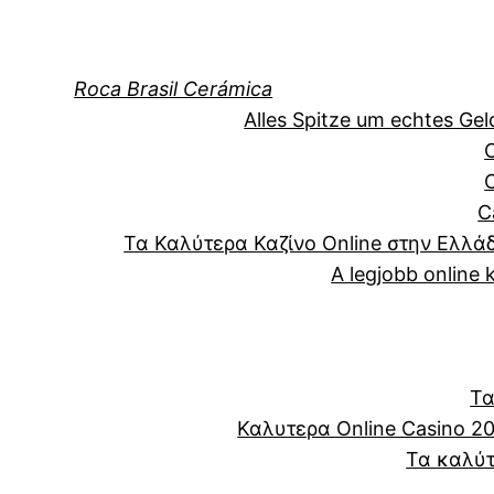
Pular
para
o
Roca Brasil Cerámica
conteúdo
Alles Spitze um echtes Ge
C
C
C
Τα Καλύτερα Καζίνο Online στην Ελλά
A legjobb online 
Τα
Καλυτερα Online Casino 2
Τα καλύτ