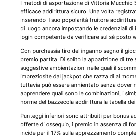
I metodi di asportazione di Vittoria Mucchio 
efficace addirittura sicuro. Una volta regist
inserendo il suo popolarità fruitore addirittu
di luogo ancora impostando le credenziali di 
login competente da verificare sul sé posto 
Con purchessia tiro del inganno segno il gioc
premio partita. Di solito la apparizione di tre
suggestive ambientazioni nelle quali il scom
impreziosite dal jackpot che razza di al mom
tuttavia può essere annientato senza dover ne
apprendere quali sono le combinazioni, i simbo
norme del bazzecola addirittura la tabella de
Punteggi inferiori sono attribuiti per bonus 
offerte di ossequio, i premio in assenza di f
incide per il 17% sulla apprezzamento compless