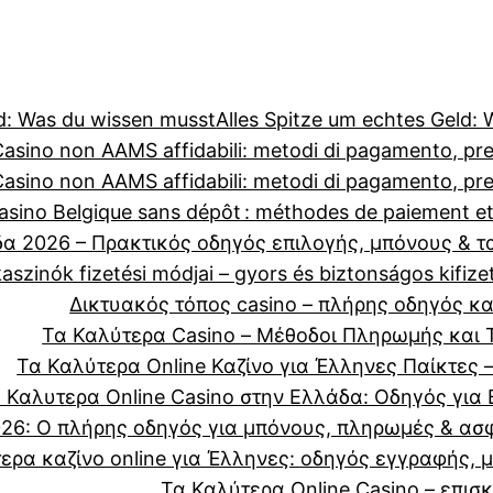
ld: Was du wissen musst
Alles Spitze um echtes Geld:
asino non AAMS affidabili: metodi di pagamento, preli
asino non AAMS affidabili: metodi di pagamento, preli
asino Belgique sans dépôt : méthodes de paiement et r
δα 2026 – Πρακτικός οδηγός επιλογής, μπόνους & 
kaszinók fizetési módjai – gyors és biztonságos kifi
Δικτυακός τόπος casino – πλήρης οδηγός κ
Τα Καλύτερα Casino – Μέθοδοι Πληρωμής και
Τα Καλύτερα Online Καζίνο για Έλληνες Παίκτες – 
 Καλυτερα Online Casino στην Ελλάδα: Οδηγός για
026: Ο πλήρης οδηγός για μπόνους, πληρωμές & ασ
ερα καζίνο online για Έλληνες: οδηγός εγγραφής,
Τα Καλύτερα Online Casino – επισ