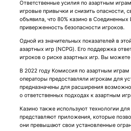
Ответственные усилия по азартным играм
игровые привычки и снизить опасности, с
объявила, что 80% казино в Соединенных
приверженность безопасности игроков.
Одной из значительных показателей в это
азартных игр (NCPG). Его поддержка отв
игроков о риске азартных игр. Вы можете
В 2022 году Комиссия по азартным играм
операторы предоставляли игрокам для ус
предназначены для расширения возможно
о ответственных подходах к азартным иг
Казино также используют технологии для
представляют приложения, которые позво
они превышают свои установленные огран