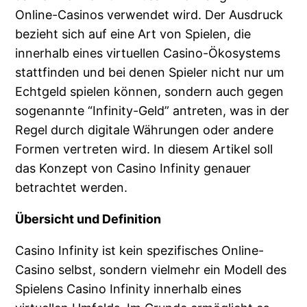
Online-Casinos verwendet wird. Der Ausdruck
bezieht sich auf eine Art von Spielen, die
innerhalb eines virtuellen Casino-Ökosystems
stattfinden und bei denen Spieler nicht nur um
Echtgeld spielen können, sondern auch gegen
sogenannte “Infinity-Geld” antreten, was in der
Regel durch digitale Währungen oder andere
Formen vertreten wird. In diesem Artikel soll
das Konzept von Casino Infinity genauer
betrachtet werden.
Übersicht und Definition
Casino Infinity ist kein spezifisches Online-
Casino selbst, sondern vielmehr ein Modell des
Spielens Casino Infinity innerhalb eines