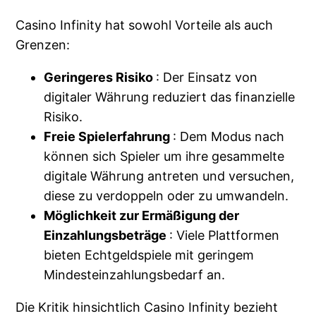
Casino Infinity hat sowohl Vorteile als auch
Grenzen:
Geringeres Risiko
: Der Einsatz von
digitaler Währung reduziert das finanzielle
Risiko.
Freie Spielerfahrung
: Dem Modus nach
können sich Spieler um ihre gesammelte
digitale Währung antreten und versuchen,
diese zu verdoppeln oder zu umwandeln.
Möglichkeit zur Ermäßigung der
Einzahlungsbeträge
: Viele Plattformen
bieten Echtgeldspiele mit geringem
Mindesteinzahlungsbedarf an.
Die Kritik hinsichtlich Casino Infinity bezieht