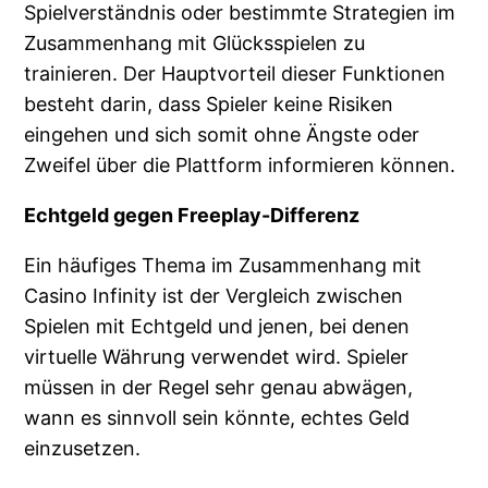
Spielverständnis oder bestimmte Strategien im
Zusammenhang mit Glücksspielen zu
trainieren. Der Hauptvorteil dieser Funktionen
besteht darin, dass Spieler keine Risiken
eingehen und sich somit ohne Ängste oder
Zweifel über die Plattform informieren können.
Echtgeld gegen Freeplay-Differenz
Ein häufiges Thema im Zusammenhang mit
Casino Infinity ist der Vergleich zwischen
Spielen mit Echtgeld und jenen, bei denen
virtuelle Währung verwendet wird. Spieler
müssen in der Regel sehr genau abwägen,
wann es sinnvoll sein könnte, echtes Geld
einzusetzen.