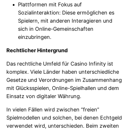
Plattformen mit Fokus auf
Sozialinteraktion: Diese ermöglichen es
Spielern, mit anderen Interagieren und
sich in Online-Gemeinschaften
einzubringen.
Rechtlicher Hintergrund
Das rechtliche Umfeld für Casino Infinity ist
komplex. Viele Länder haben unterschiedliche
Gesetze und Verordnungen im Zusammenhang
mit Glücksspielen, Online-Spielhallen und dem
Einsatz von digitaler Währung.
In vielen Fällen wird zwischen “freien”
Spielmodellen und solchen, bei denen Echtgeld
verwendet wird, unterschieden. Beim zweiten