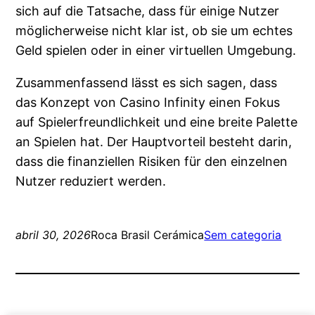
sich auf die Tatsache, dass für einige Nutzer
möglicherweise nicht klar ist, ob sie um echtes
Geld spielen oder in einer virtuellen Umgebung.
Zusammenfassend lässt es sich sagen, dass
das Konzept von Casino Infinity einen Fokus
auf Spielerfreundlichkeit und eine breite Palette
an Spielen hat. Der Hauptvorteil besteht darin,
dass die finanziellen Risiken für den einzelnen
Nutzer reduziert werden.
abril 30, 2026
Roca Brasil Cerámica
Sem categoria