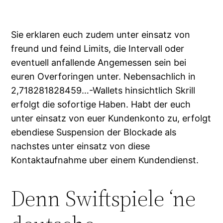
Sie erklaren euch zudem unter einsatz von
freund und feind Limits, die Intervall oder
eventuell anfallende Angemessen sein bei
euren Overforingen unter. Nebensachlich in
2,718281828459…-Wallets hinsichtlich Skrill
erfolgt die sofortige Haben. Habt der euch
unter einsatz von euer Kundenkonto zu, erfolgt
ebendiese Suspension der Blockade als
nachstes unter einsatz von diese
Kontaktaufnahme uber einem Kundendienst.
Denn Swiftspiele ‘ne