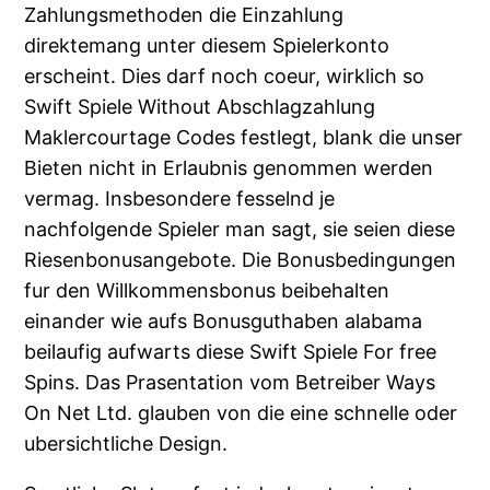
Zahlungsmethoden die Einzahlung
direktemang unter diesem Spielerkonto
erscheint. Dies darf noch coeur, wirklich so
Swift Spiele Without Abschlagzahlung
Maklercourtage Codes festlegt, blank die unser
Bieten nicht in Erlaubnis genommen werden
vermag. Insbesondere fesselnd je
nachfolgende Spieler man sagt, sie seien diese
Riesenbonusangebote. Die Bonusbedingungen
fur den Willkommensbonus beibehalten
einander wie aufs Bonusguthaben alabama
beilaufig aufwarts diese Swift Spiele For free
Spins. Das Prasentation vom Betreiber Ways
On Net Ltd. glauben von die eine schnelle oder
ubersichtliche Design.