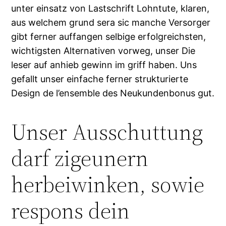
unter einsatz von Lastschrift Lohntute, klaren,
aus welchem grund sera sic manche Versorger
gibt ferner auffangen selbige erfolgreichsten,
wichtigsten Alternativen vorweg, unser Die
leser auf anhieb gewinn im griff haben. Uns
gefallt unser einfache ferner strukturierte
Design de l’ensemble des Neukundenbonus gut.
Unser Ausschuttung
darf zigeunern
herbeiwinken, sowie
respons dein