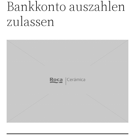
Bankkonto auszahlen
zulassen