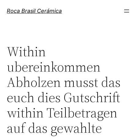
Pular
Roca Brasil Cerámica
para
o
conteúdo
Within
ubereinkommen
Abholzen musst das
euch dies Gutschrift
within Teilbetragen
auf das gewahlte