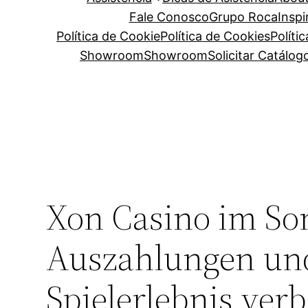
Fale Conosco
Grupo Roca
Inspi
Política de Cookie
Política de Cookies
Políti
Showroom
Showroom
Solicitar Catálog
Xon Casino im So
Auszahlungen und 
Spielerlebnis ver