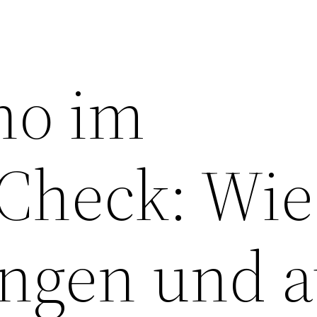
no im
heck: Wie 
ngen und at