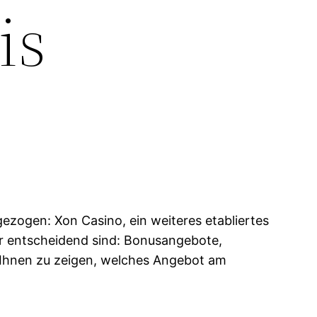
is
gezogen: Xon Casino, ein weiteres etabliertes
ler entscheidend sind: Bonusangebote,
, Ihnen zu zeigen, welches Angebot am