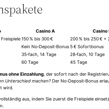
nspakete
o
Casino A
Casino
 Freispiele
150 % bis 300 €
200 % bis 250 € + 
n
Kein No‑Deposit‑Bonus
5 € Sofortbonus
35‑fach, 14 Tage
28‑fach, 10 Tage
60 Tage
45 Tage
nus ohne Einzahlung
, der sofort nach der Registrieru
inen Unterschied machen?
Der No‑Deposit‑Bonus erlaub
t wird.
ständig aus, indem Sie zuerst die Freispiele einsetz
n.