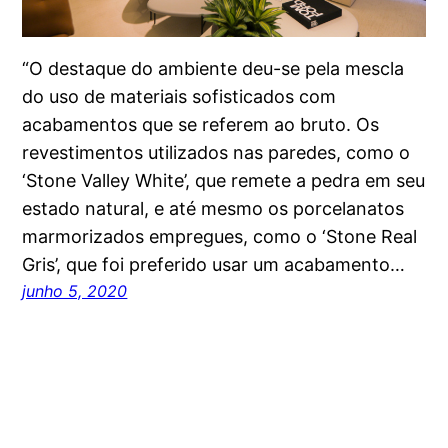
“O destaque do ambiente deu-se pela mescla
do uso de materiais sofisticados com
acabamentos que se referem ao bruto. Os
revestimentos utilizados nas paredes, como o
‘Stone Valley White’, que remete a pedra em seu
estado natural, e até mesmo os porcelanatos
marmorizados empregues, como o ‘Stone Real
Gris’, que foi preferido usar um acabamento…
junho 5, 2020