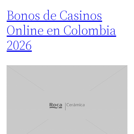
Bonos de Casinos
Online en Colombia
2026