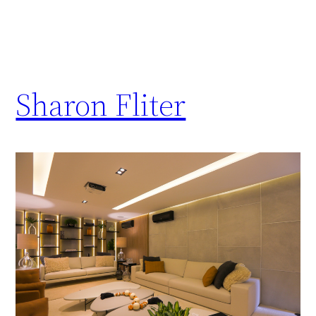
Sharon Fliter