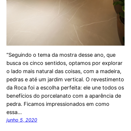
“Seguindo o tema da mostra desse ano, que
busca os cinco sentidos, optamos por explorar
o lado mais natural das coisas, com a madeira,
pedras e até um jardim vertical. O revestimento
da Roca foi a escolha perfeita: ele une todos os
benefícios do porcelanato com a aparência de
pedra. Ficamos impressionados em como
essa…
junho 5, 2020