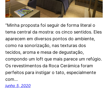
“Minha proposta foi seguir de forma literal o
tema central da mostra: os cinco sentidos. Eles
aparecem em diversos pontos do ambiente,
como na sonorização, nas texturas dos
tecidos, aroma e mesa de degustação,
compondo um loft que mais parece um refúgio.
Os revestimentos da Roca Cerámica foram
perfeitos para instigar o tato, especialmente
com…
junho 5, 2020