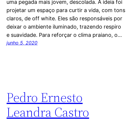
uma pegada mais jovem, descolada. A ideia foi
projetar um espaço para curtir a vida, com tons
claros, de off white. Eles são responsáveis por
deixar o ambiente iluminado, trazendo respiro
e suavidade. Para reforçar o clima praiano, o…
junho 5, 2020
Pedro Ernesto
Leandra Castro