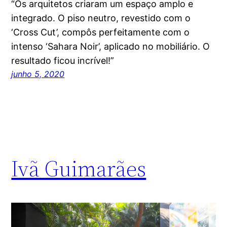
“Os arquitetos criaram um espaço amplo e
integrado. O piso neutro, revestido com o
‘Cross Cut’, compôs perfeitamente com o
intenso ‘Sahara Noir’, aplicado no mobiliário. O
resultado ficou incrível!”
junho 5, 2020
Ivã Guimarães