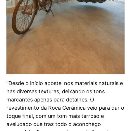
“Desde o início apostei nos materiais naturais e
nas diversas texturas, deixando os tons
marcantes apenas para detalhes. O
revestimento da Roca Cerámica veio para dar o
toque final, com um tom mais terroso e
aveludado que traz todo o aconchego