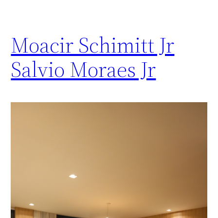
Moacir Schimitt Jr
Salvio Moraes Jr