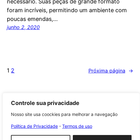
necessário. Suas peças de grande formato
foram incríveis, permitindo um ambiente com
poucas emendas,…
junho 2, 2020
1
2
Próxima página
→
Controle sua privacidade
Nosso site usa coockies para melhorar a navegação
Roca Brasil Cerámica
Política de Privacidade
-
Termos de uso
Orgulhosamente feito com
WordPress