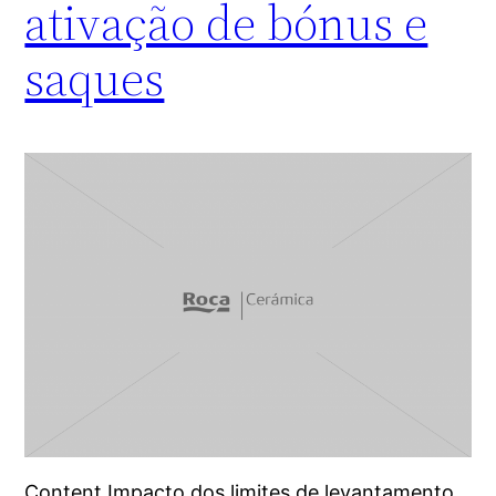
ativação de bónus e
saques
Content Impacto dos limites de levantamento