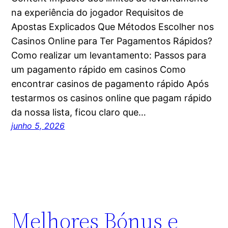
na experiência do jogador Requisitos de
Apostas Explicados Que Métodos Escolher nos
Casinos Online para Ter Pagamentos Rápidos?
Como realizar um levantamento: Passos para
um pagamento rápido em casinos Como
encontrar casinos de pagamento rápido Após
testarmos os casinos online que pagam rápido
da nossa lista, ficou claro que…
junho 5, 2026
Melhores Bónus e