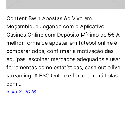
Content Bwin Apostas Ao Vivo em
Moçambique Jogando com o Aplicativo
Casinos Online com Depósito Mínimo de 5€ A
melhor forma de apostar em futebol online é
comparar odds, confirmar a motivação das
equipas, escolher mercados adequados e usar
ferramentas como estatísticas, cash out e live
streaming. A ESC Online é forte em múltiplas
com…
maio 3, 2026