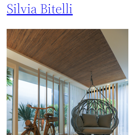
Silvia Bitelli