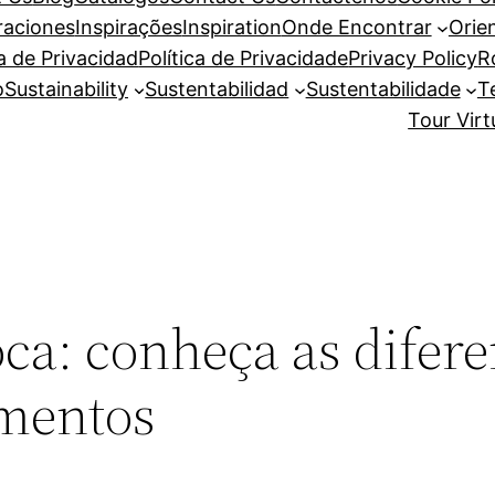
raciones
Inspirações
Inspiration
Onde Encontrar
Orie
ca de Privacidad
Política de Privacidade
Privacy Policy
R
o
Sustainability
Sustentabilidad
Sustentabilidade
T
Tour Virt
a: conheça as difere
mentos