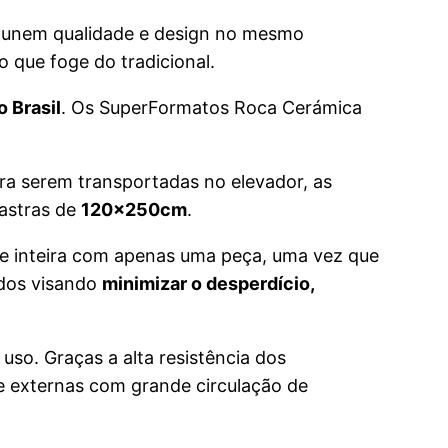
e unem qualidade e design no mesmo
 que foge do tradicional.
o Brasil
. Os SuperFormatos Roca Cerámica
para serem transportadas no elevador, as
lastras de
120x250cm
.
de inteira com apenas uma peça, uma vez que
ados visando
minimizar o desperdício,
so. Graças a alta resistência dos
 e externas com grande circulação de