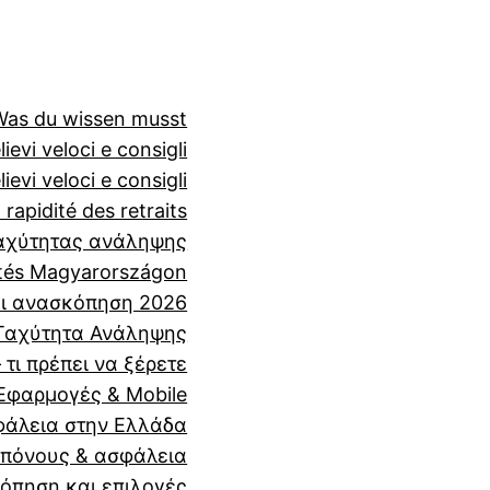
 Was du wissen musst
evi veloci e consigli
evi veloci e consigli
apidité des retraits
ταχύτητας ανάληψης
zetés Magyarországon
αι ανασκόπηση 2026
 Ταχύτητα Ανάληψης
τι πρέπει να ξέρετε
 Εφαρμογές & Mobile
φάλεια στην Ελλάδα
 μπόνους & ασφάλεια
κόπηση και επιλογές