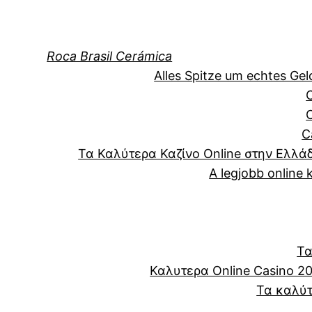
Pular
para
o
Roca Brasil Cerámica
conteúdo
Alles Spitze um echtes Ge
C
C
C
Τα Καλύτερα Καζίνο Online στην Ελλά
A legjobb online 
Τα
Καλυτερα Online Casino 2
Τα καλύτ