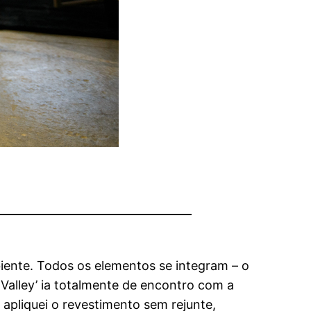
iente. Todos os elementos se integram – o
 Valley’ ia totalmente de encontro com a
pliquei o revestimento sem rejunte,