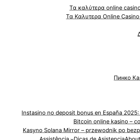
Τα καλύτερα online casin
Τα Καλυτερα Online Casin
Пинко Ка
Instasino no deposit bonus en España 2025: g
Bitcoin online kasino – c
Kasyno Solana Mirror – przewodnik po bezp
Assistência
Dicas de Asistencia
About